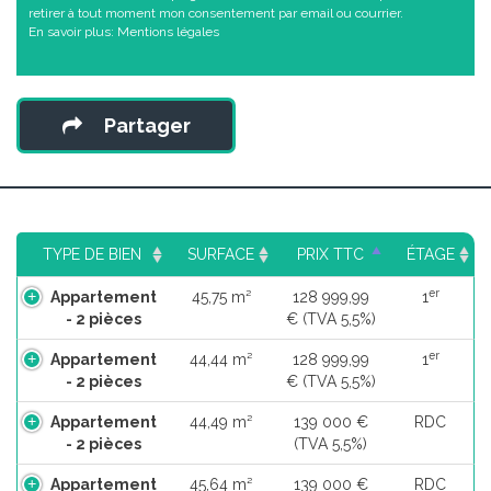
retirer à tout moment mon consentement par email ou courrier.
En savoir plus:
Mentions légales
Partager
TYPE DE BIEN
SURFACE
PRIX TTC
ÉTAGE
er
Appartement
45,75 m²
128 999,99
1
- 2 pièces
€ (TVA 5,5%)
er
Appartement
44,44 m²
128 999,99
1
- 2 pièces
€ (TVA 5,5%)
Appartement
44,49 m²
139 000 €
RDC
- 2 pièces
(TVA 5,5%)
Appartement
45,64 m²
139 000 €
RDC