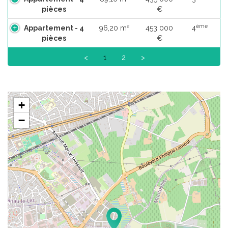
pièces
€
ème
Appartement - 4
96,20 m²
453 000
4
pièces
€
<
1
2
>
+
−