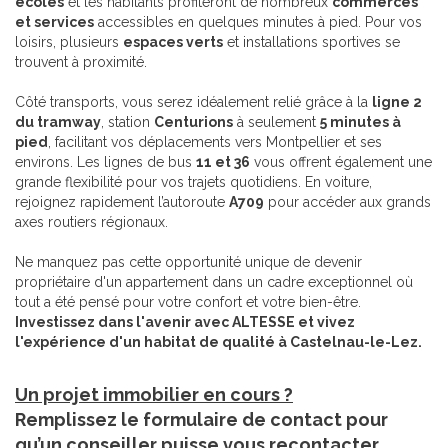
écoles
et les habitants profiteront de nombreux
commerces
et services
accessibles en quelques minutes à pied. Pour vos
loisirs, plusieurs
espaces verts
et installations sportives se
trouvent à proximité.
Côté transports, vous serez idéalement relié grâce à la
ligne 2
du tramway
, station
Centurions
à seulement
5 minutes à
pied
, facilitant vos déplacements vers Montpellier et ses
environs. Les lignes de bus
11 et 36
vous offrent également une
grande flexibilité pour vos trajets quotidiens. En voiture,
rejoignez rapidement l’autoroute
A709
pour accéder aux grands
axes routiers régionaux.
Ne manquez pas cette opportunité unique de devenir
propriétaire d'un appartement dans un cadre exceptionnel où
tout a été pensé pour votre confort et votre bien-être.
Investissez dans l'avenir avec ALTESSE et vivez
l'expérience d'un habitat de qualité à Castelnau-le-Lez.
Un projet immobilier en cours ?
Remplissez le formulaire de contact pour
qu’un conseiller puisse vous recontacter