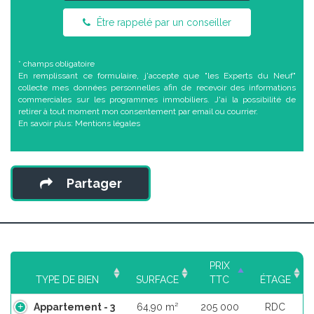
Être rappelé par un conseiller
* champs obligatoire
En remplissant ce formulaire, j'accepte que "les Experts du Neuf"
collecte mes données personnelles afin de recevoir des informations
commerciales sur les programmes immobiliers. J'ai la possibilité de
retirer à tout moment mon consentement par email ou courrier.
En savoir plus:
Mentions légales
Partager
PRIX
TYPE DE BIEN
SURFACE
TTC
ÉTAGE
Appartement - 3
64,90 m²
205 000
RDC