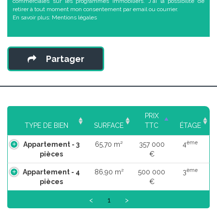
commerciales sur les programmes immobiliers. J'ai la possibilité de
retirer à tout moment mon consentement par email ou courrier.
En savoir plus:
Mentions légales
Partager
PRIX
TYPE DE BIEN
SURFACE
TTC
ÉTAGE
ème
Appartement - 3
65,70 m²
357 000
4
pièces
€
ème
Appartement - 4
86,90 m²
500 000
3
pièces
€
<
1
>