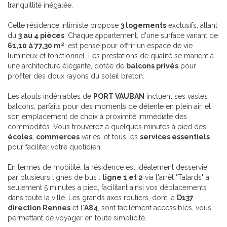
tranquillité inégalée.
Cette résidence intimiste propose
3 logements
exclusifs, allant
du
3 au 4 pièces
. Chaque appartement, d'une surface variant de
61,10 à 77,30 m²
, est pensé pour offrir un espace de vie
lumineux et fonctionnel. Les prestations de qualité se marient à
une architecture élégante, dotée de
balcons privés
pour
profiter des doux rayons du soleil breton.
Les atouts indéniables de
PORT VAUBAN
incluent ses vastes
balcons, parfaits pour des moments de détente en plein air, et
son emplacement de choix à proximité immédiate des
commodités. Vous trouverez à quelques minutes à pied des
écoles
,
commerces
variés, et tous les
services essentiels
pour faciliter votre quotidien.
En termes de mobilité, la résidence est idéalement desservie
par plusieurs lignes de bus :
ligne 1 et 2
via l'arrêt "Talards" à
seulement 5 minutes à pied, facilitant ainsi vos déplacements
dans toute la ville. Les grands axes routiers, dont la
D137
direction Rennes
et l'
A84
, sont facilement accessibles, vous
permettant de voyager en toute simplicité.