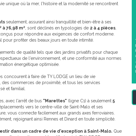
vie unique où la mer, l'histoire et la modernité se rencontrent
ts
seulement, assurant ainsi tranquillité et bien-être à ses
² à 76,98 m²
, sont déclinés en typologies de
2 à 4 pièces
,
, conçus pour répondre aux exigences de confort moderne.
al pour profiter des beaux jours en toute intimité.
ments de qualité tels que des jardins privatifs pour chaque
espectueux de l'environnement, et une conformité aux normes
mmation énergétique optimisée.
s concourent à faire de TY LODGE un lieu de vie
, des commerces de proximité, et tous les services
é et familial.
s, avec l'arrêt de bus
"Marettes"
(ligne C1) à seulement
5
déplacements vers le centre-ville de Saint-Malo et ses
ure, vous connecte facilement aux grands axes ferroviaires.
isément, rejoignant ainsi Rennes et Dinard en toute simplicité.
stir dans un cadre de vie d'exception à Saint-Malo.
Que