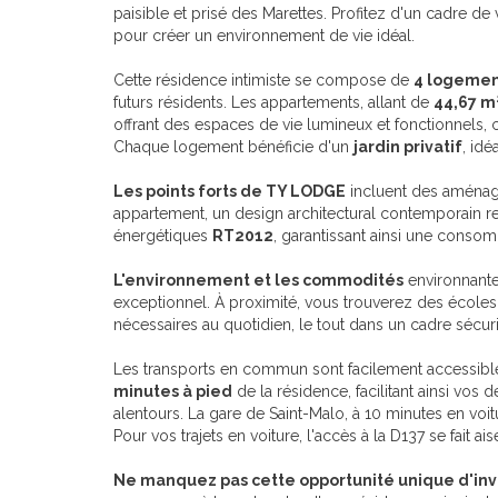
paisible et prisé des Marettes. Profitez d'un cadre de 
pour créer un environnement de vie idéal.
Cette résidence intimiste se compose de
4 logemen
futurs résidents. Les appartements, allant de
44,67 m
offrant des espaces de vie lumineux et fonctionnels
Chaque logement bénéficie d'un
jardin privatif
, idé
Les points forts de TY LODGE
incluent des aménage
appartement, un design architectural contemporain r
énergétiques
RT2012
, garantissant ainsi une conso
L'environnement et les commodités
environnante
exceptionnel. À proximité, vous trouverez des écoles
nécessaires au quotidien, le tout dans un cadre sécuris
Les transports en commun sont facilement accessible
minutes à pied
de la résidence, facilitant ainsi vos 
alentours. La gare de Saint-Malo, à 10 minutes en voit
Pour vos trajets en voiture, l'accès à la D137 se fait a
Ne manquez pas cette opportunité unique d'inve