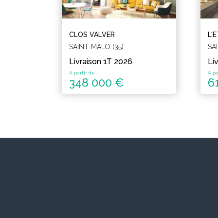
CLOS VALVER
L'
SAINT-MALO (35)
SA
Livraison 1T 2026
Li
A partir de
A pa
348 000 €
6