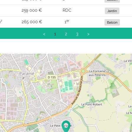
259 000 €
RDC
Jardin
er
²
265 000 €
1
Balcon
<
1
2
3
>