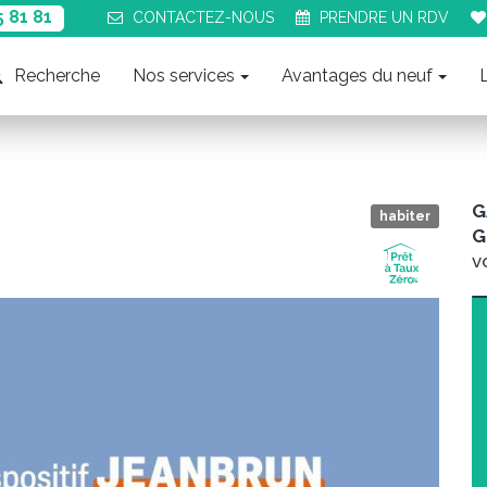
5 81 81
CONTACT
EZ-NOUS
PRENDRE UN
RDV
Recherche
Nos services
Avantages du neuf
G
habiter
G
v