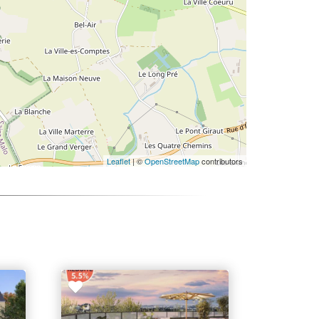
Leaflet
| ©
OpenStreetMap
contributors