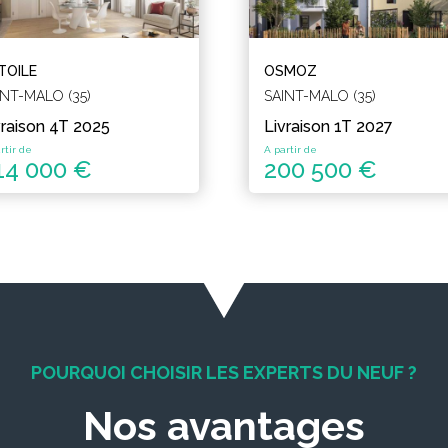
ETOILE
OSMOZ
INT-MALO (35)
SAINT-MALO (35)
vraison 4T 2025
Livraison 1T 2027
rtir de
A partir de
14 000 €
200 500 €
POURQUOI CHOISIR LES EXPERTS DU NEUF ?
Nos avantages