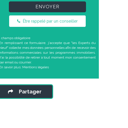
ENVOYER
Être rappelé par un conseiller
* champs obligatoire
En remplissant ce formulaire, j'accepte que "les Experts du
Neuf" collecte mes données personnelles afin de recevoir des
informations commerciales sur les programmes immobiliers.
J'ai la possibilité de retirer à tout moment mon consentement
par email ou courrier.
En savoir plus:
Mentions légales
Partager