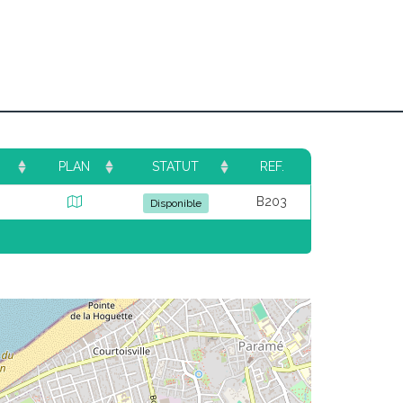
PLAN
STATUT
REF.
B203
Disponible