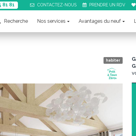
5 81 81
CONTACT
EZ-NOUS
PRENDRE UN
RDV
Recherche
Nos services
Avantages du neuf
G
habiter
G
v
Suiva