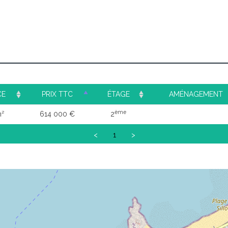
CE
PRIX TTC
ÉTAGE
AMÉNAGEMENT
ème
m²
614 000 €
2
<
1
>