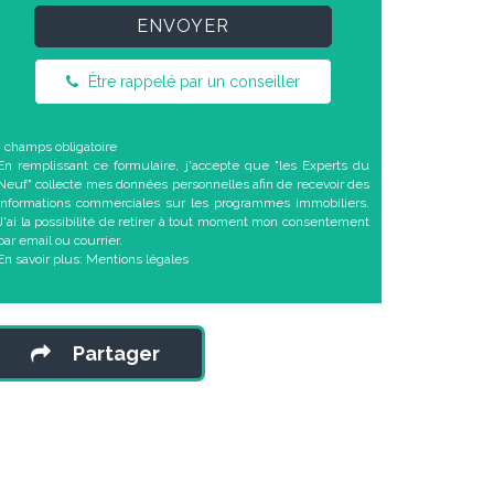
ENVOYER
Être rappelé par un conseiller
* champs obligatoire
En remplissant ce formulaire, j'accepte que "les Experts du
Neuf" collecte mes données personnelles afin de recevoir des
informations commerciales sur les programmes immobiliers.
J'ai la possibilité de retirer à tout moment mon consentement
par email ou courrier.
En savoir plus:
Mentions légales
Partager