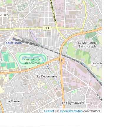
Leaflet
| ©
OpenStreetMap
contributors