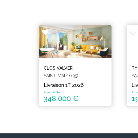
CLOS VALVER
TY
SAINT-MALO (35)
SA
Livraison 1T 2026
Li
A partir de
A pa
348 000 €
1