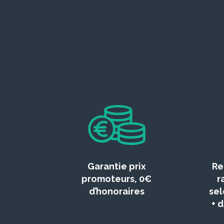
Garantie prix
Re
promoteurs, 0€
r
d’honoraires
sel
+ 