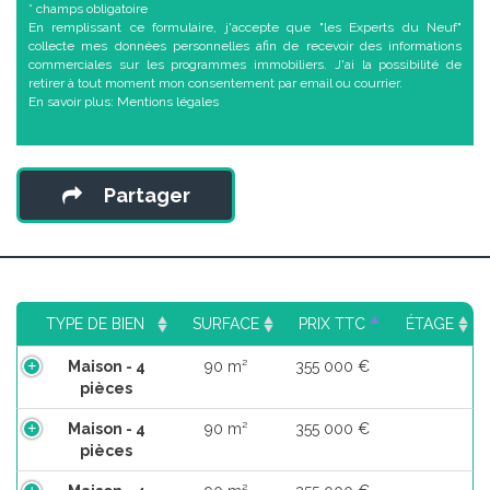
* champs obligatoire
En remplissant ce formulaire, j'accepte que "les Experts du Neuf"
collecte mes données personnelles afin de recevoir des informations
commerciales sur les programmes immobiliers. J'ai la possibilité de
retirer à tout moment mon consentement par email ou courrier.
En savoir plus:
Mentions légales
Partager
TYPE DE BIEN
SURFACE
PRIX TTC
ÉTAGE
Maison - 4
90 m²
355 000 €
pièces
Maison - 4
90 m²
355 000 €
pièces