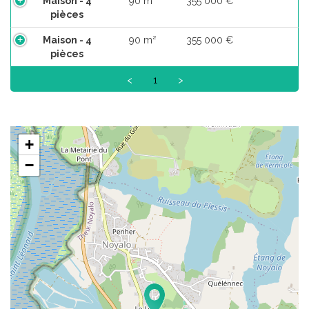
Maison - 4
90 m²
355 000 €
pièces
Maison - 4
90 m²
355 000 €
pièces
<
1
>
+
−