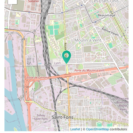
Leaflet
| ©
OpenStreetMap
contributors