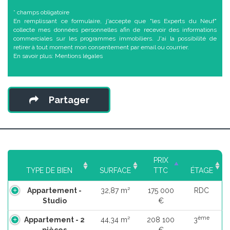
* champs obligatoire
En remplissant ce formulaire, j'accepte que "les Experts du Neuf"
collecte mes données personnelles afin de recevoir des informations
commerciales sur les programmes immobiliers. J'ai la possibilité de
retirer à tout moment mon consentement par email ou courrier.
En savoir plus:
Mentions légales
Partager
PRIX
TYPE DE BIEN
SURFACE
TTC
ÉTAGE
Appartement -
32,87 m²
175 000
RDC
Studio
€
ème
Appartement - 2
44,34 m²
208 100
3
pièces
€