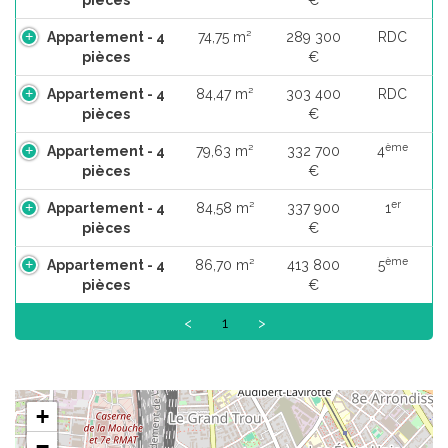
Appartement - 4
74,75 m²
289 300
RDC
pièces
€
Appartement - 4
84,47 m²
303 400
RDC
pièces
€
ème
Appartement - 4
79,63 m²
332 700
4
pièces
€
er
Appartement - 4
84,58 m²
337 900
1
pièces
€
ème
Appartement - 4
86,70 m²
413 800
5
pièces
€
<
1
>
+
−