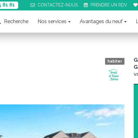
5 81 81
CONTACT
EZ-NOUS
PRENDRE UN
RDV
Recherche
Nos services
Avantages du neuf
G
habiter
G
v
Suiva