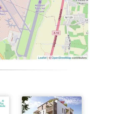
Leaflet
| ©
OpenStreetMap
contributors