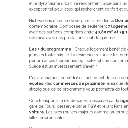
et le dynamisme urbain se rencontrent. Situé dans un q
exceptionnel pour ceux qui recherchent confort et qua
Nichée dans un écrin de verdure, la résidence
Domai
contemporaine. Composée de seulement
7 logeme
avec des surfaces comprises entre
40,80 m² et 79,
optimisé avec des prestations haut de gamme.
Les + du programme
: Chaque logement bénéficie 
jours en toute intimité. La résidence respecte les d
performances thermiques optimales et une consomma
Suède est un investissement d'avenir.
L'environnement immédiat est richement doté en co
écoles
, des
commerces de proximité
, ainsi que
stratégique de ce programme vous permettra de tout f
Côté transports, la résidence est desservie par la
lig
gare de Tours, desservie par le
TGV
et reliant Paris 
voiture
. Les axes routiers majeurs comme l’autorou
villes environnantes.