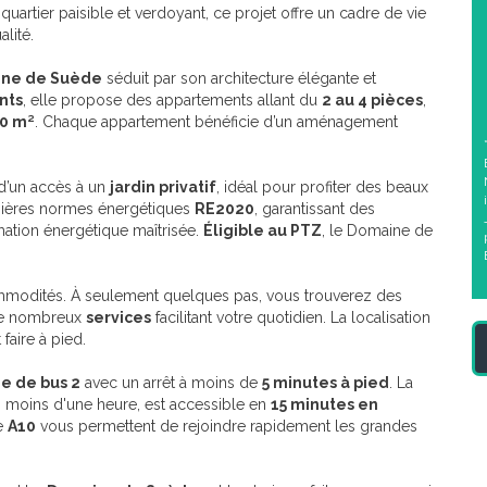
uartier paisible et verdoyant, ce projet offre un cadre de vie
lité.
ne de Suède
séduit par son architecture élégante et
nts
, elle propose des appartements allant du
2 au 4 pièces
,
10 m²
. Chaque appartement bénéficie d’un aménagement
d’un accès à un
jardin privatif
, idéal pour profiter des beaux
ernières normes énergétiques
RE2020
, garantissant des
tion énergétique maîtrisée.
Éligible au PTZ
, le Domaine de
mmodités. À seulement quelques pas, vous trouverez des
 de nombreux
services
facilitant votre quotidien. La localisation
aire à pied.
ne de bus 2
avec un arrêt à moins de
5 minutes à pied
. La
en moins d'une heure, est accessible en
15 minutes en
te
A10
vous permettent de rejoindre rapidement les grandes