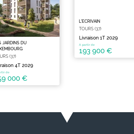
L'ECRIVAIN
TOURS (37)
Livraison 1T 2029
S JARDINS DU
A partir de
XEMBOURG
193 900 €
URS (37)
vraison 4T 2029
rtir de
59 000 €