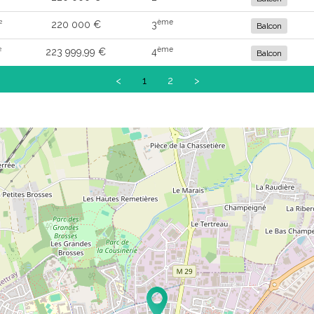
ème
²
220 000 €
3
Balcon
ème
²
223 999,99 €
4
Balcon
<
1
2
>