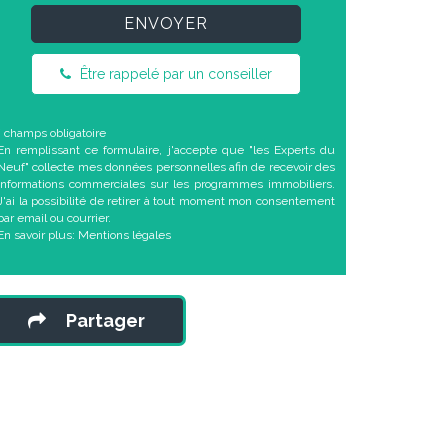
ENVOYER
Être rappelé par un conseiller
* champs obligatoire
En remplissant ce formulaire, j'accepte que "les Experts du
Neuf" collecte mes données personnelles afin de recevoir des
informations commerciales sur les programmes immobiliers.
J'ai la possibilité de retirer à tout moment mon consentement
par email ou courrier.
En savoir plus:
Mentions légales
Partager