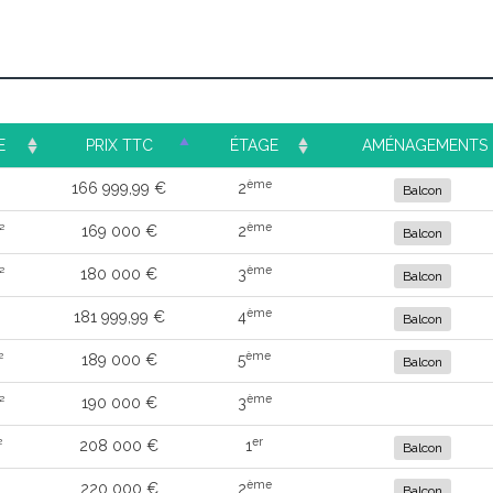
E
PRIX TTC
ÉTAGE
AMÉNAGEMENTS
ème
166 999,99 €
2
Balcon
ème
²
169 000 €
2
Balcon
ème
²
180 000 €
3
Balcon
ème
181 999,99 €
4
Balcon
ème
²
189 000 €
5
Balcon
ème
²
190 000 €
3
er
²
208 000 €
1
Balcon
ème
220 000 €
2
Balcon