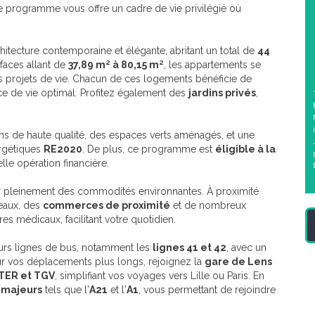
e programme vous offre un cadre de vie privilégié où
hitecture contemporaine et élégante, abritant un total de
44
faces allant de
37,89 m² à 80,15 m²
, les appartements se
les projets de vie. Chacun de ces logements bénéficie de
ace de vie optimal. Profitez également des
jardins privés
,
ons de haute qualité, des espaces verts aménagés, et une
rgétiques
RE2020
. De plus, ce programme est
éligible à la
lle opération financière.
er pleinement des commodités environnantes. À proximité
eaux, des
commerces de proximité
et de nombreux
s médicaux, facilitant votre quotidien.
ieurs lignes de bus, notamment les
lignes 41 et 42
, avec un
ur vos déplacements plus longs, rejoignez la
gare de Lens
TER et TGV
, simplifiant vos voyages vers Lille ou Paris. En
s majeurs
tels que l'
A21
et l'
A1
, vous permettant de rejoindre