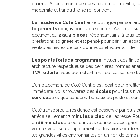
charme. À seulement quelques pas du centre-ville, c
modernité et tranquillité se rencontrent.
La résidence Côté Centre
se distingue par son arc
logements
conçus pour votre confort. Avec des sur
déclinent du
2 au 4 pièces
, répondant ainsi à tous 
prestations soignées et est pensé pour offrir un esp
véritables havres de paix pour vous et votre famille.
Les points forts du programme
incluent des finiti
architecture respectueuse des dernières normes éne
TVA réduite
, vous permettant ainsi de réaliser une be
L'emplacement de Côté Centre est idéal pour profit
immédiate, vous trouverez des
écoles
pour tous niv
services
tels que banques, bureaux de poste et centre
Côté transports, la résidence est desservie par plus
arrêt à seulement
3 minutes à pied
de l'adresse. Po
en
10 minutes
à pied, qui vous connecte aux lignes
voiture, vous serez rapidement sur les
axes routier
les grandes villes environnantes en un rien de temps.