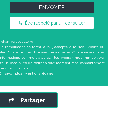
ENVOYER
Être rappelé par un conseiller
* champs obligatoire
En remplissant ce formulaire, j'accepte que "les Experts du
Neuf" collecte mes données personnelles afin de recevoir des
informations commerciales sur les programmes immobiliers.
J'ai la possibilité de retirer à tout moment mon consentement
par email ou courrier.
En savoir plus:
Mentions légales
Partager