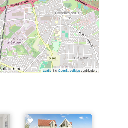
Leaflet
| ©
OpenStreetMap
contributors