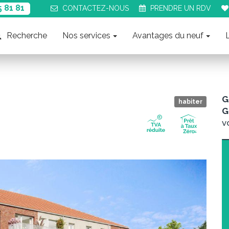
5 81 81
CONTACT
EZ-NOUS
PRENDRE UN
RDV
Recherche
Nos services
Avantages du neuf
G
habiter
G
v
Suiva