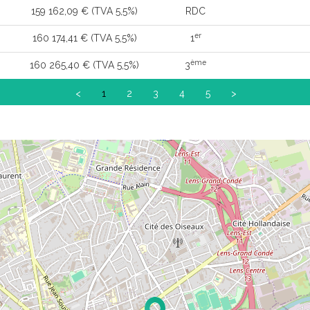
159 162,09 € (TVA 5,5%)
RDC
er
160 174,41 € (TVA 5,5%)
1
ème
160 265,40 € (TVA 5,5%)
3
<
1
2
3
4
5
>