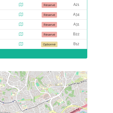
A21
Réservé
A34
Réservé
A31
Réservé
B22
Réservé
B12
Optionné