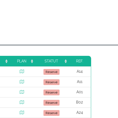
PLAN
STATUT
REF.
A14
Réservé
A11
Réservé
A01
Réservé
B02
Réservé
A24
Réservé