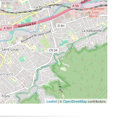
Leaflet
| ©
OpenStreetMap
contributors