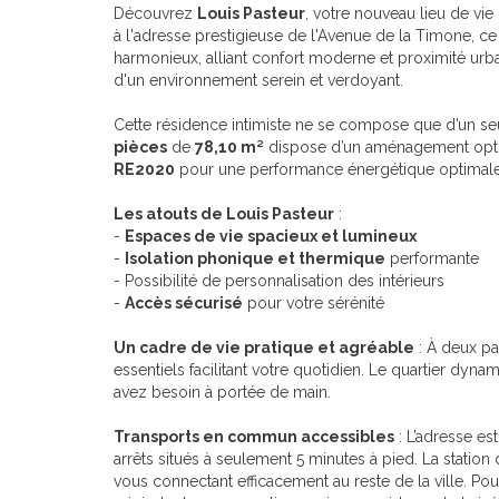
Découvrez
Louis Pasteur
, votre nouveau lieu de vi
à l'adresse prestigieuse de l'Avenue de la Timone, c
harmonieux, alliant confort moderne et proximité urbain
d'un environnement serein et verdoyant.
Cette résidence intimiste ne se compose que d’un seu
pièces
de
78,10 m²
dispose d’un aménagement optim
RE2020
pour une performance énergétique optimale. 
Les atouts de Louis Pasteur
:
-
Espaces de vie spacieux et lumineux
-
Isolation phonique et thermique
performante
- Possibilité de personnalisation des intérieurs
-
Accès sécurisé
pour votre sérénité
Un cadre de vie pratique et agréable
: À deux pa
essentiels facilitant votre quotidien. Le quartier dyn
avez besoin à portée de main.
Transports en commun accessibles
: L’adresse es
arrêts situés à seulement 5 minutes à pied. La statio
vous connectant efficacement au reste de la ville. Pou