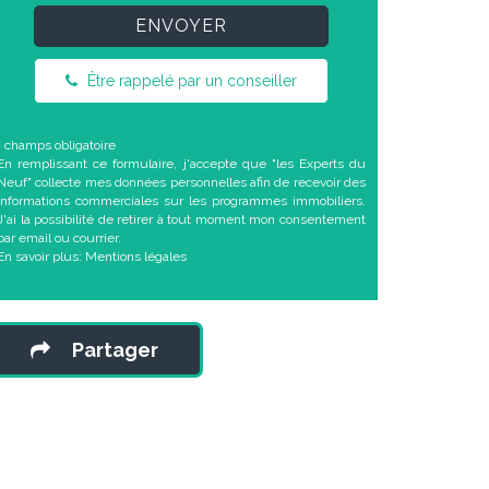
ENVOYER
Être rappelé par un conseiller
* champs obligatoire
En remplissant ce formulaire, j'accepte que "les Experts du
Neuf" collecte mes données personnelles afin de recevoir des
informations commerciales sur les programmes immobiliers.
J'ai la possibilité de retirer à tout moment mon consentement
par email ou courrier.
En savoir plus:
Mentions légales
Partager