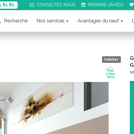
5 81 81
CONTACT
EZ-NOUS
PRENDRE UN
RDV
Recherche
Nos services
Avantages du neuf
G
habiter
G
v
Suiva