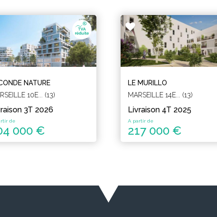
CONDE NATURE
LE MURILLO
SEILLE 10E... (13)
MARSEILLE 14E... (13)
vraison 3T 2026
Livraison 4T 2025
rtir de
A partir de
04 000 €
217 000 €