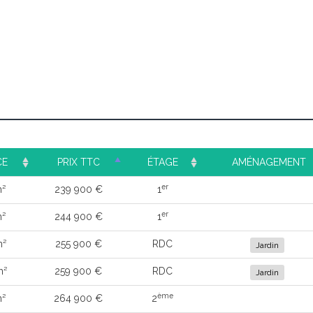
CE
PRIX TTC
ÉTAGE
AMÉNAGEMENT
er
m²
239 900 €
1
er
m²
244 900 €
1
m²
255 900 €
RDC
Jardin
m²
259 900 €
RDC
Jardin
ème
m²
264 900 €
2