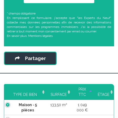
* champs obligatoire
En remplissant ce formulaire, j'accepte que "les Experts du Neuf"
collecte mes données personnelles afin de recevoir des informations
commerciales sur les programmes immobiliers. J'ai la possibilité de
retirer à tout moment mon consentement par email ou courrier.
En savoir plus:
Mentions légales
Partager
PRIX
TYPE DE BIEN
SURFACE
TTC
ÉTAGE
Maison - 5
133,50 m²
1 049
pièces
000 €