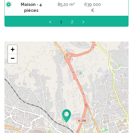
Maison - 4
85,20 m²
639 000
pièces
€
<
1
2
>
+
−