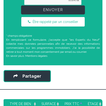
ENVOYER
Être rappelé par un conseiller
* champs obligatoire
En remplissant ce formulaire, j'accepte que "les Experts du Neuf"
collecte mes données personnelles afin de recevoir des informations
commerciales sur les programmes immobiliers. J'ai la possibilité de
retirer à tout moment mon consentement par email ou courrier.
En savoir plus:
Mentions légales
Partager
TYPE DE BIEN
SURFACE
PRIX TTC
ÉTAGE