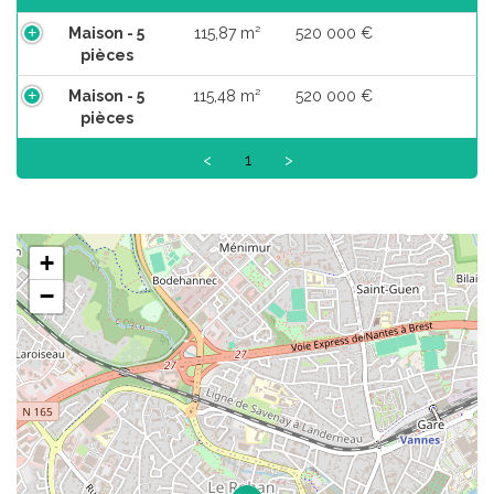
Maison - 5
115,87 m²
520 000 €
pièces
Maison - 5
115,48 m²
520 000 €
pièces
<
1
>
+
−