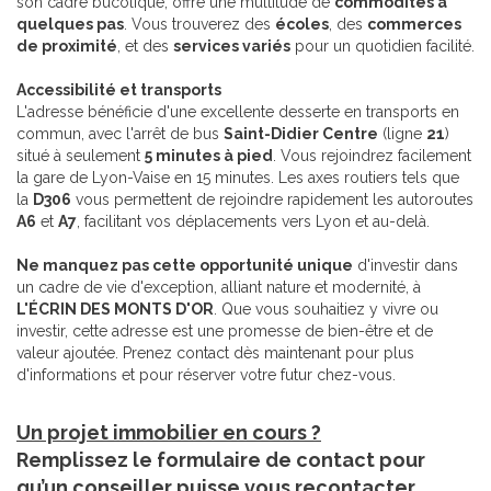
son cadre bucolique, offre une multitude de
commodités à
quelques pas
. Vous trouverez des
écoles
, des
commerces
de proximité
, et des
services variés
pour un quotidien facilité.
Accessibilité et transports
L'adresse bénéficie d'une excellente desserte en transports en
commun, avec l'arrêt de bus
Saint-Didier Centre
(ligne
21
)
situé à seulement
5 minutes à pied
. Vous rejoindrez facilement
la gare de Lyon-Vaise en 15 minutes. Les axes routiers tels que
la
D306
vous permettent de rejoindre rapidement les autoroutes
A6
et
A7
, facilitant vos déplacements vers Lyon et au-delà.
Ne manquez pas cette opportunité unique
d'investir dans
un cadre de vie d'exception, alliant nature et modernité, à
L'ÉCRIN DES MONTS D'OR
. Que vous souhaitiez y vivre ou
investir, cette adresse est une promesse de bien-être et de
valeur ajoutée. Prenez contact dès maintenant pour plus
d'informations et pour réserver votre futur chez-vous.
Un projet immobilier en cours ?
Remplissez le formulaire de contact pour
qu’un conseiller puisse vous recontacter