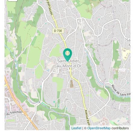
Leaflet
| ©
OpenStreetMap
contributors