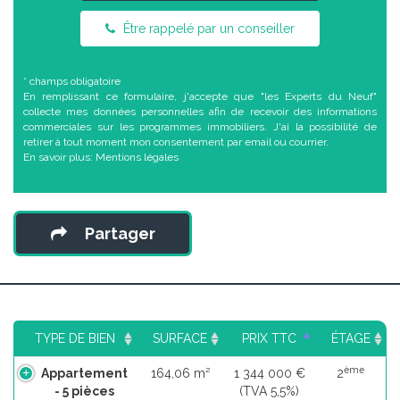
Être rappelé par un conseiller
* champs obligatoire
En remplissant ce formulaire, j'accepte que "les Experts du Neuf"
collecte mes données personnelles afin de recevoir des informations
commerciales sur les programmes immobiliers. J'ai la possibilité de
retirer à tout moment mon consentement par email ou courrier.
En savoir plus:
Mentions légales
Partager
TYPE DE BIEN
SURFACE
PRIX TTC
ÉTAGE
ème
Appartement
164,06 m²
1 344 000 €
2
- 5 pièces
(TVA 5,5%)