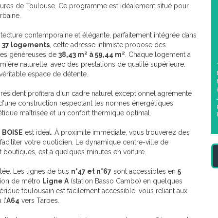
blures de Toulouse. Ce programme est idéalement situé pour
rbaine.
itecture contemporaine et élégante, parfaitement intégrée dans
t
37 logements
, cette adresse intimiste propose des
aces généreuses de
38,43 m² à 59,44 m²
. Chaque logement a
ière naturelle, avec des prestations de qualité supérieure.
 véritable espace de détente.
ésident profitera d'un cadre naturel exceptionnel agrémenté
 d'une construction respectant les normes énergétiques
tique maîtrisée et un confort thermique optimal.
 BOISE
est idéal. À proximité immédiate, vous trouverez des
ciliter votre quotidien. Le dynamique centre-ville de
t boutiques, est à quelques minutes en voiture.
ctée. Les lignes de bus
n°47 et n°67
sont accessibles en
5
tion de métro
Ligne A
(station Basso Cambo) en quelques
rique toulousain est facilement accessible, vous reliant aux
l’
A64
vers Tarbes.