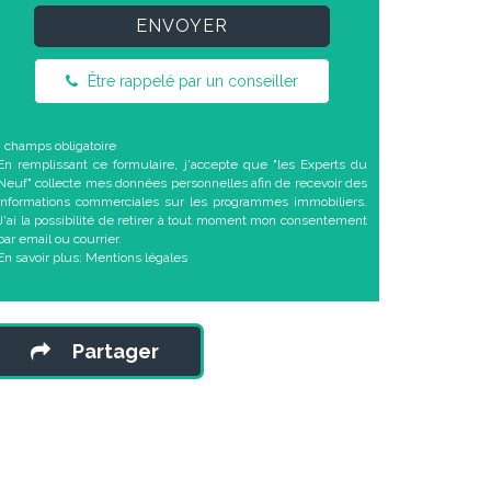
ENVOYER
Être rappelé par un conseiller
* champs obligatoire
En remplissant ce formulaire, j'accepte que "les Experts du
Neuf" collecte mes données personnelles afin de recevoir des
informations commerciales sur les programmes immobiliers.
J'ai la possibilité de retirer à tout moment mon consentement
par email ou courrier.
En savoir plus:
Mentions légales
Partager