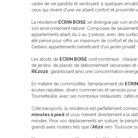
cadre de vie paisible et verdoyant, à quelques enca
ceux qui rêvent d'une vie alliant confort et proximité u
La résidence
ECRIN BOISE
se distingue par son arch
son environnement naturel. Composée de seulemen
appartements allant du 2 au 3 pièces, avec des surf
été pensé pour offrir un maximum de confort et de lum
Certains appartements bénéficient d'un jardin privatif,
Les atouts de
ECRIN BOISE
sont nombreux : chaque r
de jardins, de places de stationnement sécurisées et
RE2020
, garantissant ainsi une consommation énergé
En matière de commodités, l’emplacement de
ECRIN
écoles réputées, divers commerces et services pour fa
Tournefeuille, avec ses nombreux restaurants, cafés e
Côté transports, la résidence est parfaitement conne
minutes à pied
et vous mènent directement à la sta
minutes. Pour vos déplacements en voiture, le périphé
grands axes routiers tels que l’
A620
vers Toulouse ou 