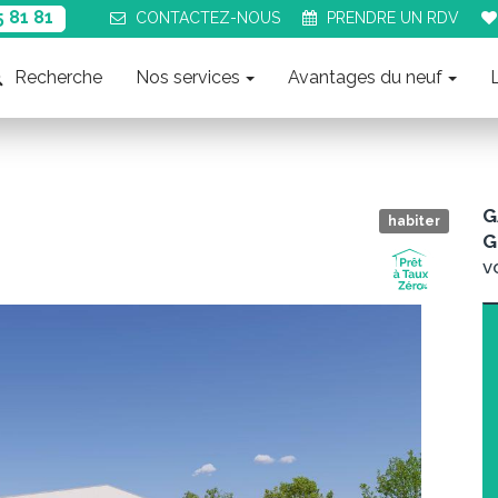
5 81 81
CONTACT
EZ-NOUS
PRENDRE UN
RDV
Recherche
Nos services
Avantages du neuf
G
habiter
G
v
Suiva