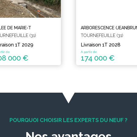
LEE DE MARIE-T
ARBORESCENCE (JEANBRU
URNEFEUILLE (31)
TOURNEFEUILLE (31)
vraison 1T 2029
Livraison 1T 2028
rtir de
A partir de
08 000 €
174 000 €
POURQUOI CHOISIR LES EXPERTS DU NEUF ?
Nos avantages