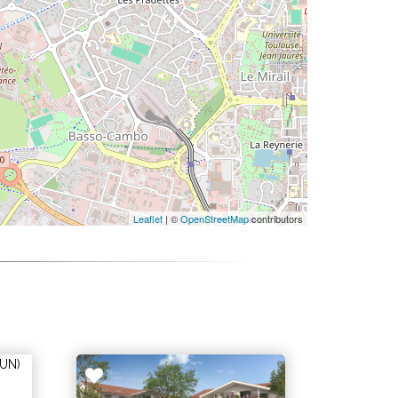
Leaflet
| ©
OpenStreetMap
contributors