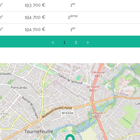
er
m²
193 700 €
1
ème
m²
194 700 €
2
er
m²
194 700 €
1
<
1
2
>