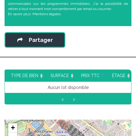
commerciales sur les programmes immobiliers. J'ai la possibilité de
retirer à tout moment mon consentement par email ou courrier.
En savoir plus:
Mentions légales
Partager
TYPE DE BIEN
SURFACE
PRIX TTC
ÉTAGE
Aucun lot disponible
<
>
+