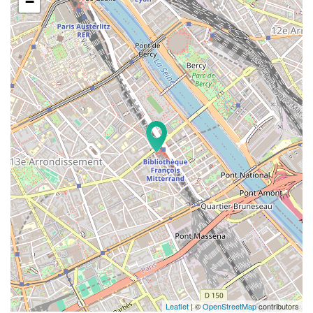
−
Leaflet
| ©
OpenStreetMap
contributors