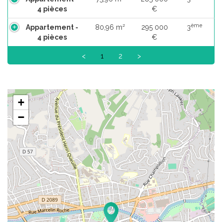
4 pièces
€
ème
Appartement -
80,96 m²
295 000
3
4 pièces
€
<
1
2
>
+
−