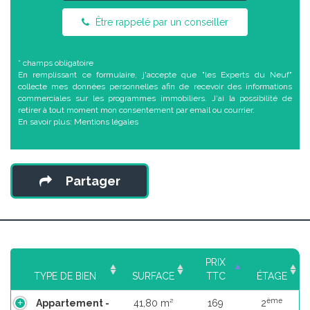
Être rappelé par un conseiller
* champs obligatoire
En remplissant ce formulaire, j'accepte que "les Experts du Neuf"
collecte mes données personnelles afin de recevoir des informations
commerciales sur les programmes immobiliers. J'ai la possibilité de
retirer à tout moment mon consentement par email ou courrier.
En savoir plus:
Mentions légales
Partager
PRIX
TYPE DE BIEN
SURFACE
TTC
ÉTAGE
ème
Appartement -
41,80 m²
169
2