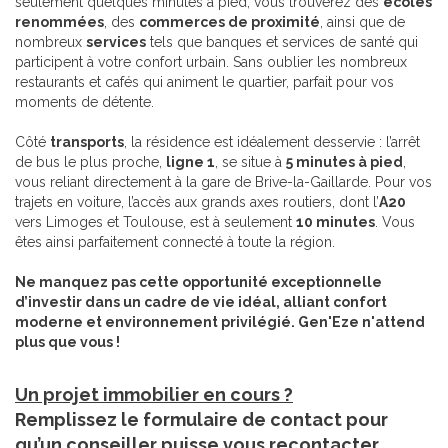
seulement quelques minutes à pied, vous trouverez des
écoles
renommées
, des
commerces de proximité
, ainsi que de
nombreux
services
tels que banques et services de santé qui
participent à votre confort urbain. Sans oublier les nombreux
restaurants et cafés qui animent le quartier, parfait pour vos
moments de détente.
Côté
transports
, la résidence est idéalement desservie : l’arrêt
de bus le plus proche,
ligne 1
, se situe à
5 minutes à pied
,
vous reliant directement à la gare de Brive-la-Gaillarde. Pour vos
trajets en voiture, l’accès aux grands axes routiers, dont l’
A20
vers Limoges et Toulouse, est à seulement
10 minutes
. Vous
êtes ainsi parfaitement connecté à toute la région.
Ne manquez pas cette opportunité exceptionnelle
d’investir dans un cadre de vie idéal, alliant confort
moderne et environnement privilégié. Gen'Eze n'attend
plus que vous !
Un projet immobilier en cours ?
Remplissez le formulaire de contact pour
qu’un conseiller puisse vous recontacter