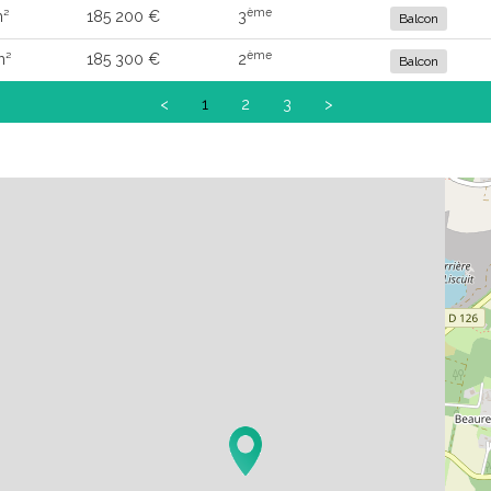
ème
m²
185 200 €
3
Balcon
ème
m²
185 300 €
2
Balcon
<
1
2
3
>