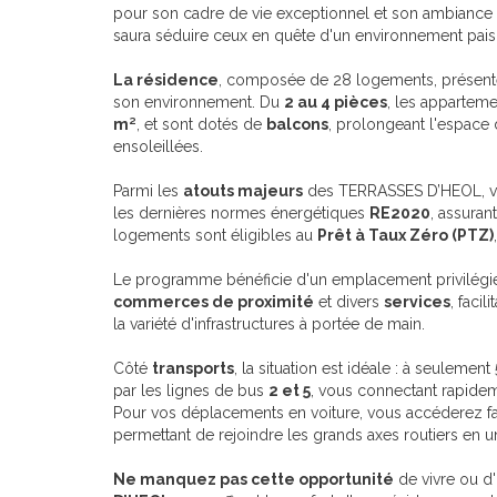
pour son cadre de vie exceptionnel et son ambiance c
saura séduire ceux en quête d'un environnement pais
La résidence
, composée de 28 logements, présente
son environnement. Du
2 au 4 pièces
, les apparteme
m²
, et sont dotés de
balcons
, prolongeant l'espace 
ensoleillées.
Parmi les
atouts majeurs
des TERRASSES D’HEOL, vous
les dernières normes énergétiques
RE2020
, assuran
logements sont éligibles au
Prêt à Taux Zéro (PTZ)
Le programme bénéficie d'un emplacement privilégié
commerces de proximité
et divers
services
, facil
la variété d'infrastructures à portée de main.
Côté
transports
, la situation est idéale : à seulement
par les lignes de bus
2 et 5
, vous connectant rapidem
Pour vos déplacements en voiture, vous accéderez fa
permettant de rejoindre les grands axes routiers en u
Ne manquez pas cette opportunité
de vivre ou d'