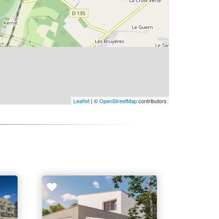
Leaflet
| ©
OpenStreetMap
contributors