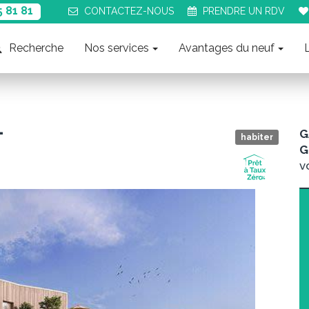
5 81 81
CONTACT
EZ-NOUS
PRENDRE UN
RDV
Recherche
Nos services
Avantages du neuf
L
G
habiter
G
v
Suiva