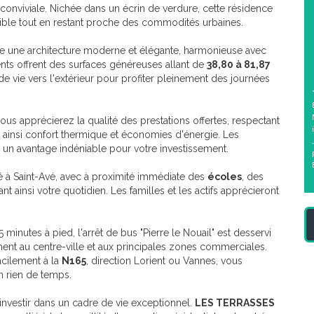
onviviale. Nichée dans un écrin de verdure, cette résidence
ible tout en restant proche des commodités urbaines.
 une architecture moderne et élégante, harmonieuse avec
nts offrent des surfaces généreuses allant de
38,80 à 81,87
de vie vers l'extérieur pour profiter pleinement des journées
 apprécierez la qualité des prestations offertes, respectant
t ainsi confort thermique et économies d'énergie. Les
, un avantage indéniable pour votre investissement.
 à Saint-Avé, avec à proximité immédiate des
écoles
, des
itant ainsi votre quotidien. Les familles et les actifs apprécieront
 5 minutes à pied, l'arrêt de bus "Pierre le Nouail" est desservi
ent au centre-ville et aux principales zones commerciales.
cilement à la
N165
, direction Lorient ou Vannes, vous
n rien de temps.
investir dans un cadre de vie exceptionnel.
LES TERRASSES