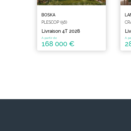
BOSKA
LA
PLESCOP (56)
CR
Livraison 4T 2028
Li
A partir de
A pa
168 000 €
2