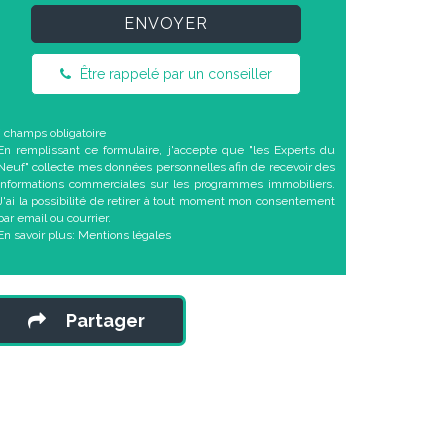
ENVOYER
Être rappelé par un conseiller
* champs obligatoire
En remplissant ce formulaire, j'accepte que "les Experts du
Neuf" collecte mes données personnelles afin de recevoir des
informations commerciales sur les programmes immobiliers.
J'ai la possibilité de retirer à tout moment mon consentement
par email ou courrier.
En savoir plus:
Mentions légales
Partager