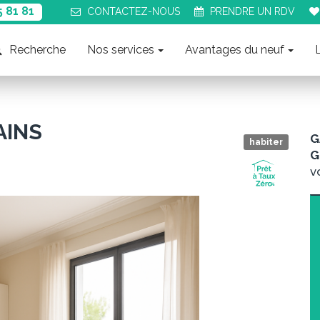
5 81 81
CONTACT
EZ-NOUS
PRENDRE UN
RDV
Recherche
Nos services
Avantages du neuf
AINS
G
habiter
G
v