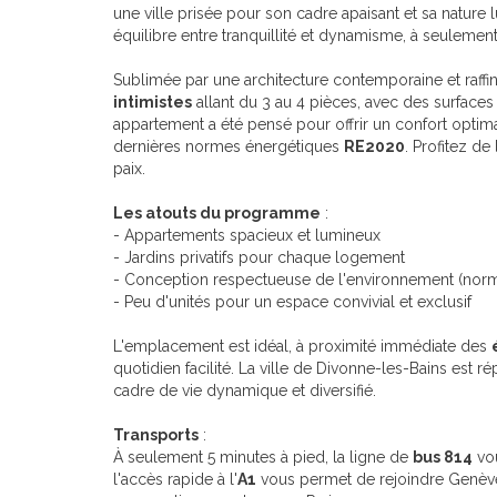
une ville prisée pour son cadre apaisant et sa nature lu
équilibre entre tranquillité et dynamisme, à seuleme
Sublimée par une architecture contemporaine et raf
intimistes
allant du 3 au 4 pièces, avec des surfac
appartement a été pensé pour offrir un confort optima
dernières normes énergétiques
RE2020
. Profitez de
paix.
Les atouts du programme
:
- Appartements spacieux et lumineux
- Jardins privatifs pour chaque logement
- Conception respectueuse de l'environnement (no
- Peu d'unités pour un espace convivial et exclusif
L'emplacement est idéal, à proximité immédiate des
quotidien facilité. La ville de Divonne-les-Bains est ré
cadre de vie dynamique et diversifié.
Transports
:
À seulement 5 minutes à pied, la ligne de
bus 814
vou
l'accès rapide à l'
A1
vous permet de rejoindre Genève