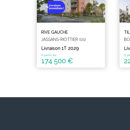
RIVE GAUCHE
TIL
JASSANS-RIOTTIER (01)
BO
Livraison 1T 2029
Li
A partir de
A pa
174 500 €
2