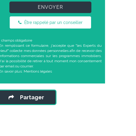
ENVOYER
Être rappelé par un conseiller
* champs obligatoire
En remplissant ce formulaire, j'accepte que "les Experts du
Neuf" collecte mes données personnelles afin de recevoir des
informations commerciales sur les programmes immobiliers.
J'ai la possibilité de retirer à tout moment mon consentement
par email ou courrier.
En savoir plus:
Mentions légales
Partager