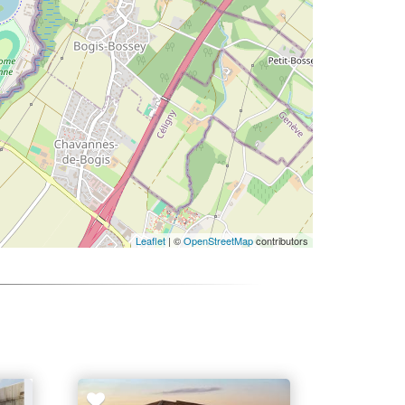
Leaflet
| ©
OpenStreetMap
contributors