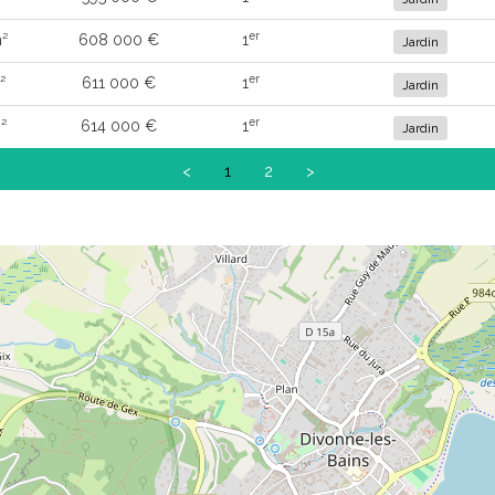
er
²
608 000 €
1
Jardin
er
²
611 000 €
1
Jardin
er
²
614 000 €
1
Jardin
<
1
2
>