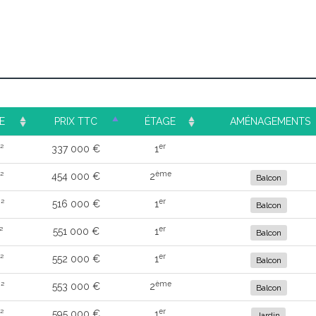
E
PRIX TTC
ÉTAGE
AMÉNAGEMENTS
er
²
337 000 €
1
ème
²
454 000 €
2
Balcon
er
²
516 000 €
1
Balcon
er
²
551 000 €
1
Balcon
er
²
552 000 €
1
Balcon
ème
²
553 000 €
2
Balcon
er
²
595 000 €
1
Jardin