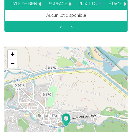
TYPE DE BIEN
SURFACE
PRIX TTC
ÉTAGE
Aucun lot disponible
<
>
+
−