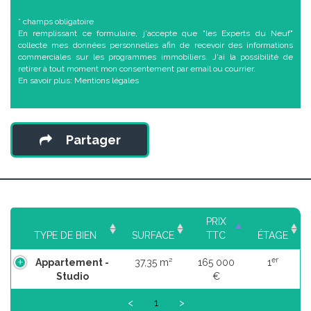
* champs obligatoire
En remplissant ce formulaire, j'accepte que "les Experts du Neuf"
collecte mes données personnelles afin de recevoir des informations
commerciales sur les programmes immobiliers. J'ai la possibilité de
retirer à tout moment mon consentement par email ou courrier.
En savoir plus:
Mentions légales
Partager
PRIX
TYPE DE BIEN
SURFACE
TTC
ÉTAGE
er
Appartement -
37,35 m²
165 000
1
Studio
€
<
1
>