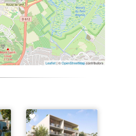
Leaflet
| ©
OpenStreetMap
contributors