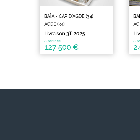
BAÏA - CAP D'AGDE (34)
BA
AGDE (34)
AG
Livraison 3T 2025
Li
A partir de
A pa
127 500 €
2