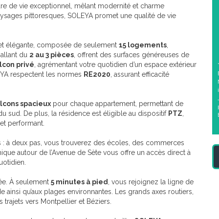
re de vie exceptionnel, mêlant modernité et charme
paysages pittoresques, SOLEYA promet une qualité de vie
 et élégante, composée de seulement
15 logements
,
 allant du
2 au 3 pièces
, offrent des surfaces généreuses de
lcon privé
, agrémentant votre quotidien d’un espace extérieur
EYA respectent les normes
RE2020
, assurant efficacité
lcons spacieux
pour chaque appartement, permettant de
u sud. De plus, la résidence est éligible au dispositif
PTZ
,
 et performant.
 : à deux pas, vous trouverez des écoles, des commerces
mique autour de l’Avenue de Sète vous offre un accès direct à
uotidien.
uée. À seulement
5 minutes à pied
, vous rejoignez la ligne de
 ainsi qu’aux plages environnantes. Les grands axes routiers,
s trajets vers Montpellier et Béziers.