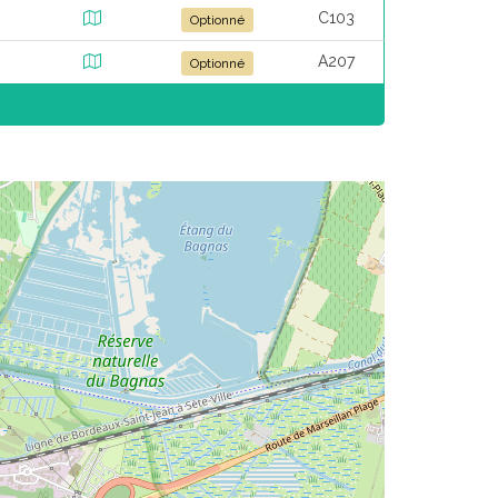
C103
Optionné
A207
Optionné