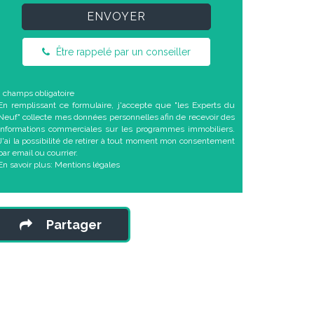
ENVOYER
Être rappelé par un conseiller
* champs obligatoire
En remplissant ce formulaire, j'accepte que "les Experts du
Neuf" collecte mes données personnelles afin de recevoir des
informations commerciales sur les programmes immobiliers.
J'ai la possibilité de retirer à tout moment mon consentement
par email ou courrier.
En savoir plus:
Mentions légales
Partager