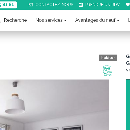
5 81 81
CONTACT
EZ-NOUS
PRENDRE UN
RDV
Recherche
Nos services
Avantages du neuf
G
habiter
G
v