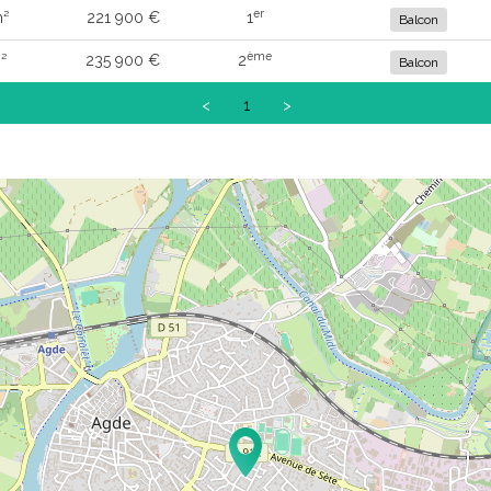
er
m²
221 900 €
1
Balcon
ème
²
235 900 €
2
Balcon
<
1
>