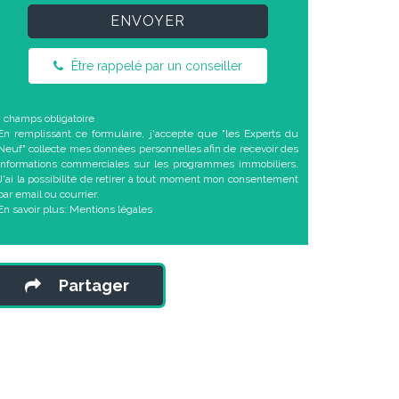
ENVOYER
Être rappelé par un conseiller
* champs obligatoire
En remplissant ce formulaire, j'accepte que "les Experts du
Neuf" collecte mes données personnelles afin de recevoir des
informations commerciales sur les programmes immobiliers.
J'ai la possibilité de retirer à tout moment mon consentement
par email ou courrier.
En savoir plus:
Mentions légales
Partager