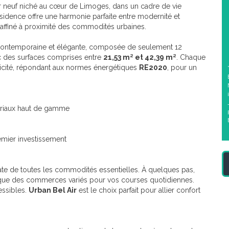
 neuf niché au cœur de Limoges, dans un cadre de vie
résidence offre une harmonie parfaite entre modernité et
 raffiné à proximité des commodités urbaines.
 contemporaine et élégante, composée de seulement 12
ec des surfaces comprises entre
21,53 m² et 42,39 m²
. Chaque
ticité, répondant aux normes énergétiques
RE2020
, pour un
tériaux haut de gamme
mier investissement
ate de toutes les commodités essentielles. À quelques pas,
i que des commerces variés pour vos courses quotidiennes.
essibles.
Urban Bel Air
est le choix parfait pour allier confort