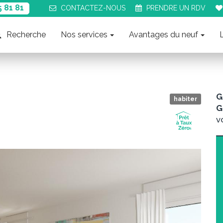
5 81 81
CONTACT
EZ-NOUS
PRENDRE UN
RDV
Recherche
Nos services
Avantages du neuf
G
habiter
G
v