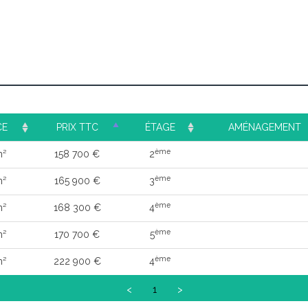
CE
PRIX TTC
ÉTAGE
AMÉNAGEMENT
ème
m²
158 700 €
2
ème
m²
165 900 €
3
ème
m²
168 300 €
4
ème
m²
170 700 €
5
ème
m²
222 900 €
4
<
1
>