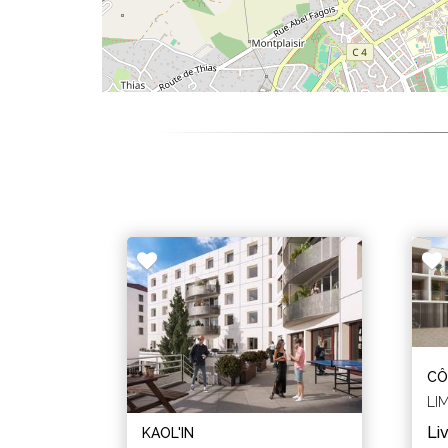
CÔ
LI
Li
KAOL'IN