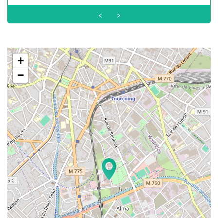
<
>
+
−