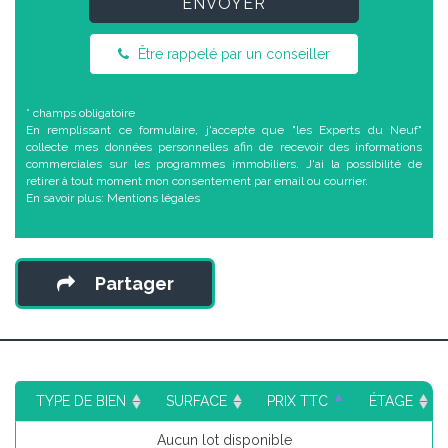
ENVOYER
Être rappelé par un conseiller
* champs obligatoire
En remplissant ce formulaire, j'accepte que "les Experts du Neuf"
collecte mes données personnelles afin de recevoir des informations
commerciales sur les programmes immobiliers. J'ai la possibilité de
retirer à tout moment mon consentement par email ou courrier.
En savoir plus:
Mentions légales
Partager
TYPE DE BIEN
SURFACE
PRIX TTC
ÉTAGE
Aucun lot disponible