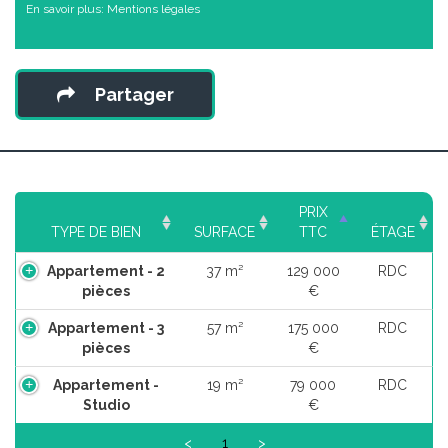
En savoir plus:
Mentions légales
Partager
PRIX
TYPE DE BIEN
SURFACE
TTC
ÉTAGE
Appartement - 2
37 m²
129 000
RDC
pièces
€
Appartement - 3
57 m²
175 000
RDC
pièces
€
Appartement -
19 m²
79 000
RDC
Studio
€
<
1
>