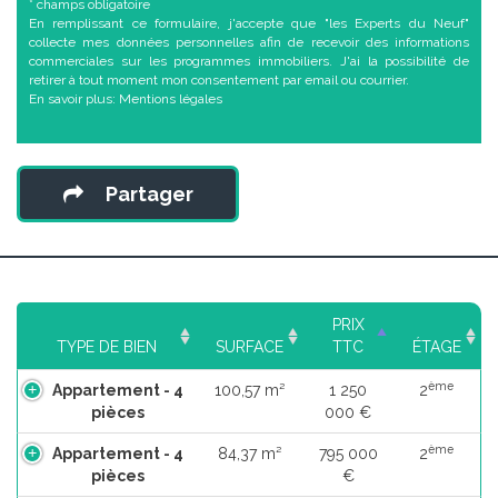
* champs obligatoire
En remplissant ce formulaire, j'accepte que "les Experts du Neuf"
collecte mes données personnelles afin de recevoir des informations
commerciales sur les programmes immobiliers. J'ai la possibilité de
retirer à tout moment mon consentement par email ou courrier.
En savoir plus:
Mentions légales
Partager
PRIX
TYPE DE BIEN
SURFACE
TTC
ÉTAGE
ème
Appartement - 4
100,57 m²
1 250
2
pièces
000 €
ème
Appartement - 4
84,37 m²
795 000
2
pièces
€