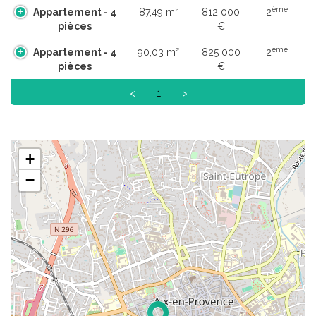
ème
Appartement - 4
87,49 m²
812 000
2
pièces
€
ème
Appartement - 4
90,03 m²
825 000
2
pièces
€
<
1
>
+
−