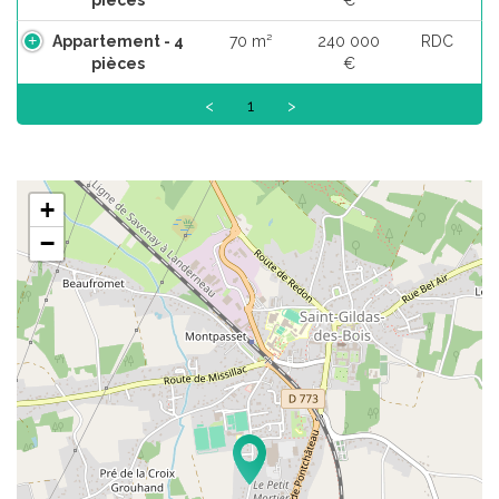
Appartement - 4
70 m²
240 000
RDC
pièces
€
<
1
>
+
−