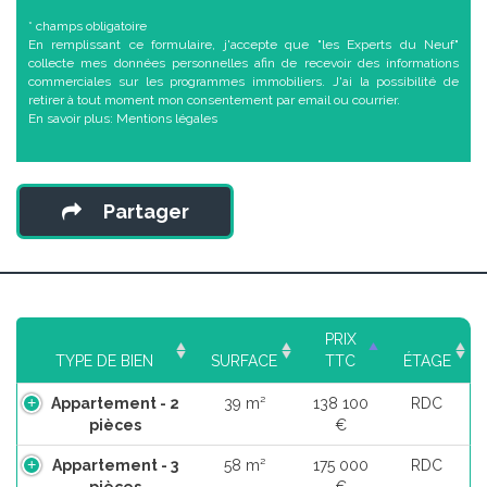
* champs obligatoire
En remplissant ce formulaire, j'accepte que "les Experts du Neuf"
collecte mes données personnelles afin de recevoir des informations
commerciales sur les programmes immobiliers. J'ai la possibilité de
retirer à tout moment mon consentement par email ou courrier.
En savoir plus:
Mentions légales
Partager
PRIX
TYPE DE BIEN
SURFACE
TTC
ÉTAGE
Appartement - 2
39 m²
138 100
RDC
pièces
€
Appartement - 3
58 m²
175 000
RDC
pièces
€