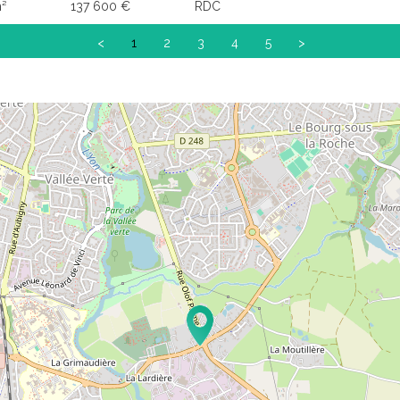
²
137 600 €
RDC
<
1
2
3
4
5
>