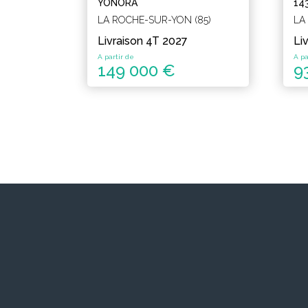
YONORA
14
LA ROCHE-SUR-YON (85)
LA
Livraison 4T 2027
Li
A partir de
A pa
149 000 €
9