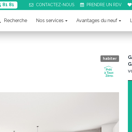
5 81 81
CONTACT
EZ-NOUS
PRENDRE UN
RDV
Recherche
Nos services
Avantages du neuf
G
habiter
G
v