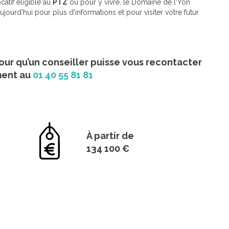
catif éligible au
PTZ
ou pour y vivre, le Domaine de l'Yon
ourd'hui pour plus d'informations et pour visiter votre futur
our qu’un conseiller puisse vous recontacter
ment au
01 40 55 81 81
À partir de
134 100 €