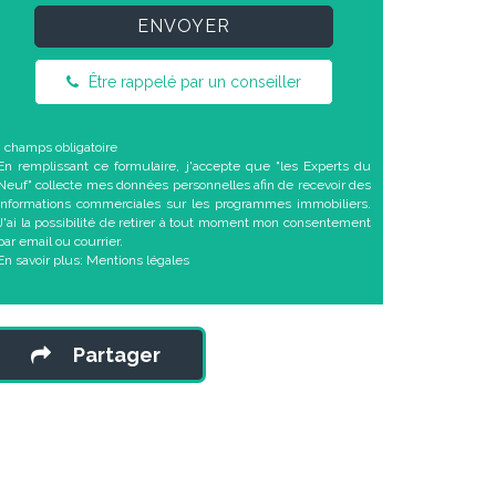
ENVOYER
Être rappelé par un conseiller
* champs obligatoire
En remplissant ce formulaire, j'accepte que "les Experts du
Neuf" collecte mes données personnelles afin de recevoir des
informations commerciales sur les programmes immobiliers.
J'ai la possibilité de retirer à tout moment mon consentement
par email ou courrier.
En savoir plus:
Mentions légales
Partager