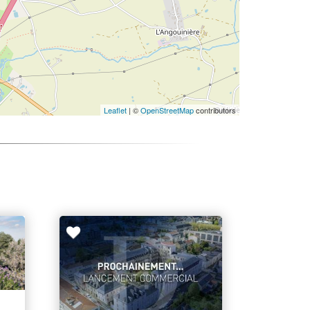
Leaflet
| ©
OpenStreetMap
contributors