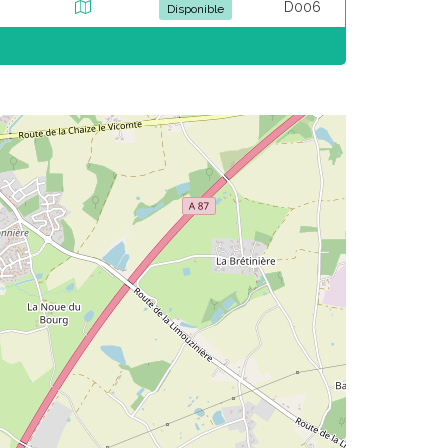
D006
Disponible