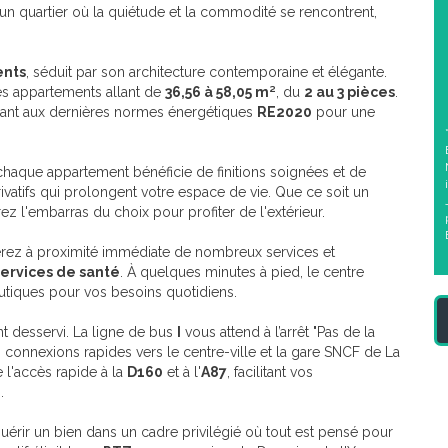
un quartier où la quiétude et la commodité se rencontrent,
ents
, séduit par son architecture contemporaine et élégante.
es appartements allant de
36,56 à 58,05 m²
, du
2 au 3 pièces
.
dant aux dernières normes énergétiques
RE2020
pour une
haque appartement bénéficie de finitions soignées et de
ivatifs qui prolongent votre espace de vie. Que ce soit un
z l'embarras du choix pour profiter de l'extérieur.
rez à proximité immédiate de nombreux services et
services de santé
. À quelques minutes à pied, le centre
tiques pour vos besoins quotidiens.
nt desservi. La ligne de bus
I
vous attend à l’arrêt "Pas de la
s connexions rapides vers le centre-ville et la gare SNCF de La
e l'accès rapide à la
D160
et à l'
A87
, facilitant vos
.
uérir un bien dans un cadre privilégié où tout est pensé pour