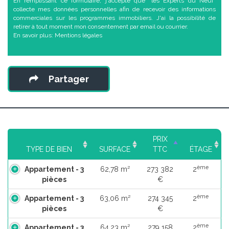
En remplissant ce formulaire, j'accepte que "les Experts du Neuf"
collecte mes données personnelles afin de recevoir des informations
commerciales sur les programmes immobiliers. J'ai la possibilité de
retirer à tout moment mon consentement par email ou courrier.
En savoir plus:
Mentions légales
Partager
PRIX
TYPE DE BIEN
SURFACE
TTC
ÉTAGE
ème
Appartement - 3
62,78 m²
273 382
2
pièces
€
ème
Appartement - 3
63,06 m²
274 345
2
pièces
€
ème
Appartement - 3
64,23 m²
279 158
2