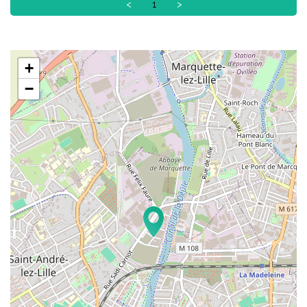
<
1
>
+
−