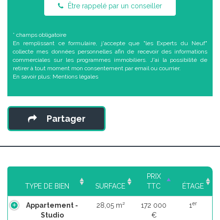
Être rappelé par un conseiller
* champs obligatoire
En remplissant ce formulaire, j'accepte que "les Experts du Neuf"
collecte mes données personnelles afin de recevoir des informations
commerciales sur les programmes immobiliers. J'ai la possibilité de
retirer à tout moment mon consentement par email ou courrier.
En savoir plus:
Mentions légales
Partager
PRIX
TYPE DE BIEN
SURFACE
TTC
ÉTAGE
er
Appartement -
28,05 m²
172 000
1
Studio
€