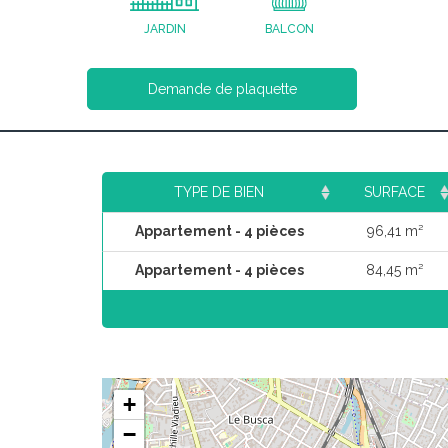
JARDIN
BALCON
Demande de plaquette
TYPE DE BIEN
SURFACE
Appartement - 4 pièces
96,41 m²
Appartement - 4 pièces
84,45 m²
+
−