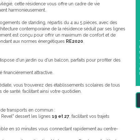
légié, cette résidence vous offre un cadre de vie
uguent harmonieusement.
ments de standing, répartis du 4 au 5 pièces, avec des
chitecture contemporaine de la résidence séduit par ses lignes
tement est conçu pour offrir un maximum de confort et de
pondant aux normes énergétiques
RE2020
.
spose d'un jardin ou d'un balcon, parfaits pour profiter des
é financièrement attractive.
diate, vous trouverez des établissements scolaires de tous
e santé, facilitant ainsi votre quotidien.
x de transports en commun :
e Revel" dessert les lignes
19 et 27
, facilitant vos trajets
ible en 10 minutes vous connectant rapidement au centre-