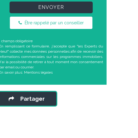
ENVOYER
Être rappelé par un conseiller
* champs obligatoire
En remplissant ce formulaire, j'accepte que "les Experts du
Neuf" collecte mes données personnelles afin de recevoir des
informations commerciales sur les programmes immobiliers.
J'ai la possibilité de retirer à tout moment mon consentement
par email ou courrier.
En savoir plus:
Mentions légales
Partager