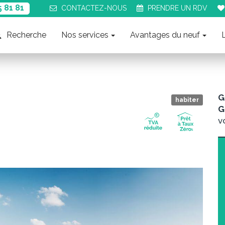
5 81 81
CONTACT
EZ-NOUS
PRENDRE UN
RDV
Recherche
Nos services
Avantages du neuf
G
habiter
G
v
Suiva