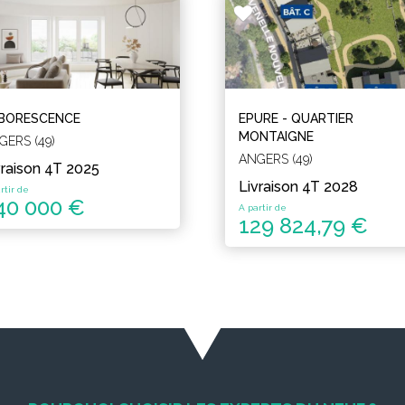
BORESCENCE
EPURE - QUARTIER
MONTAIGNE
GERS (49)
ANGERS (49)
vraison 4T 2025
Livraison 4T 2028
rtir de
40 000 €
A partir de
129 824,79 €