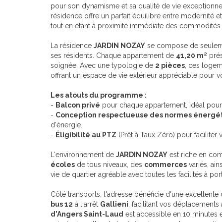
pour son dynamisme et sa qualité de vie exceptionnel
résidence offre un parfait équilibre entre modernité et
tout en étant à proximité immédiate des commodités 
La résidence
JARDIN NOZAY
se compose de seule
ses résidents. Chaque appartement de
41,20 m²
prés
soignée. Avec une typologie de
2 pièces
, ces logem
offrant un espace de vie extérieur appréciable pour
Les atouts du programme :
-
Balcon privé
pour chaque appartement, idéal pour 
-
Conception respectueuse des normes énergé
d'énergie.
-
Éligibilité au PTZ
(Prêt à Taux Zéro) pour faciliter v
L'environnement de
JARDIN NOZAY
est riche en com
écoles
de tous niveaux, des
commerces
variés, ai
vie de quartier agréable avec toutes les facilités à po
Côté transports, l'adresse bénéficie d'une excellente 
bus 12
à l'arrêt
Gallieni
, facilitant vos déplacements 
d'Angers Saint-Laud
est accessible en 10 minutes e