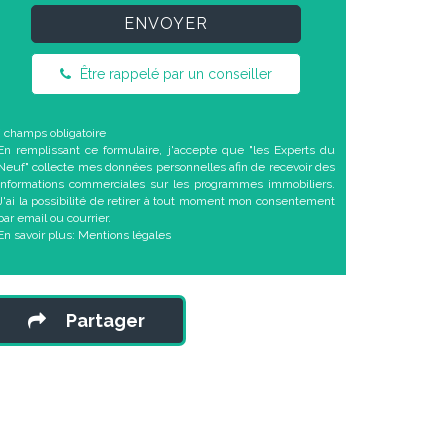
ENVOYER
Être rappelé par un conseiller
* champs obligatoire
En remplissant ce formulaire, j'accepte que "les Experts du
Neuf" collecte mes données personnelles afin de recevoir des
informations commerciales sur les programmes immobiliers.
J'ai la possibilité de retirer à tout moment mon consentement
par email ou courrier.
En savoir plus:
Mentions légales
Partager