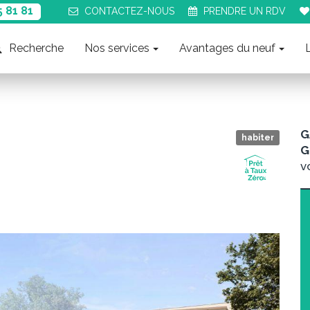
5 81 81
CONTACT
EZ-NOUS
PRENDRE UN
RDV
Recherche
Nos services
Avantages du neuf
G
habiter
G
v
Suiva