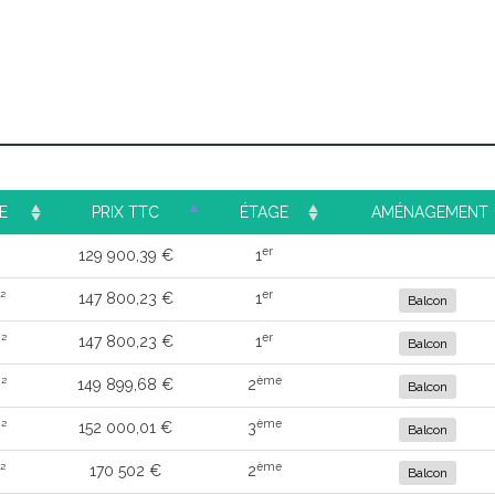
E
PRIX TTC
ÉTAGE
AMÉNAGEMENT
er
129 900,39 €
1
er
²
147 800,23 €
1
Balcon
er
²
147 800,23 €
1
Balcon
ème
²
149 899,68 €
2
Balcon
ème
²
152 000,01 €
3
Balcon
ème
²
170 502 €
2
Balcon