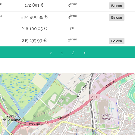
ème
²
172 891 €
3
Balcon
ème
²
204 900,35 €
3
Balcon
er
216 100,05 €
1
ème
219 199,99 €
2
Balcon
<
1
2
>