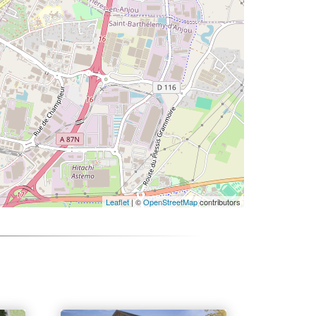
Leaflet
| ©
OpenStreetMap
contributors