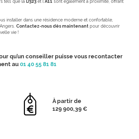
rs tels que la
D323
et l'
A11
sont également à proximité, offrant
us installer dans une résidence moderne et confortable,
'Angers.
Contactez-nous dès maintenant
pour découvrir
elle vie !
our qu’un conseiller puisse vous recontacter
ment au
01 40 55 81 81
À partir de
129 900,39 €