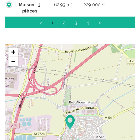
Maison - 3
62,93 m²
229 000 €
pièces
<
1
2
3
4
>
+
−