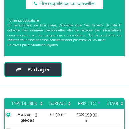
Être rappelé par un conseiller
* champs obligatoire
En remplissant ce formulaire, j'accepte que "les Experts du Neuf"
collecte mes données personnelles afin de recevoir des informations
commerciales sur les programmes immobiliers. J'ai la possibilité de
retirer à tout moment mon consentement par email ou courrier.
En savoir plus:
Mentions légales
Partager
TYPE DE BIEN
SURFACE
PRIX TTC
ÉTAGE
Maison - 3
61,50 m²
208 999,99
pièces
€