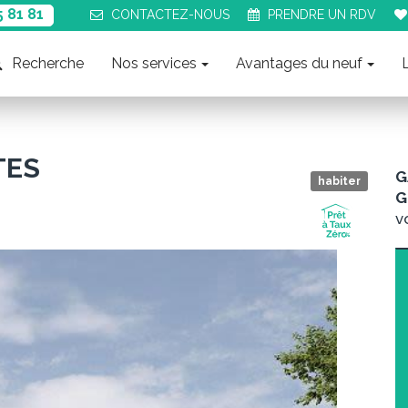
5 81 81
CONTACT
EZ-NOUS
PRENDRE UN
RDV
Recherche
Nos services
Avantages du neuf
TES
G
habiter
G
v
Suiva