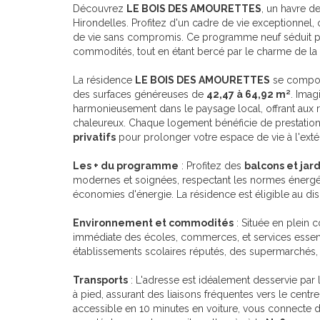
Découvrez
LE BOIS DES AMOURETTES
, un havre d
Hirondelles. Profitez d'un cadre de vie exceptionnel, 
de vie sans compromis. Ce programme neuf séduit pa
commodités, tout en étant bercé par le charme de l
La résidence
LE BOIS DES AMOURETTES
se compose
des surfaces généreuses de
42,47 à 64,92 m²
. Imag
harmonieusement dans le paysage local, offrant aux r
chaleureux. Chaque logement bénéficie de prestation
privatifs
pour prolonger votre espace de vie à l'extér
Les + du programme
: Profitez des
balcons et jard
modernes et soignées, respectant les normes énerg
économies d'énergie. La résidence est éligible au dis
Environnement et commodités
: Située en plein 
immédiate des écoles, commerces, et services essen
établissements scolaires réputés, des supermarchés, 
Transports
: L'adresse est idéalement desservie par
à pied, assurant des liaisons fréquentes vers le centr
accessible en 10 minutes en voiture, vous connecte di