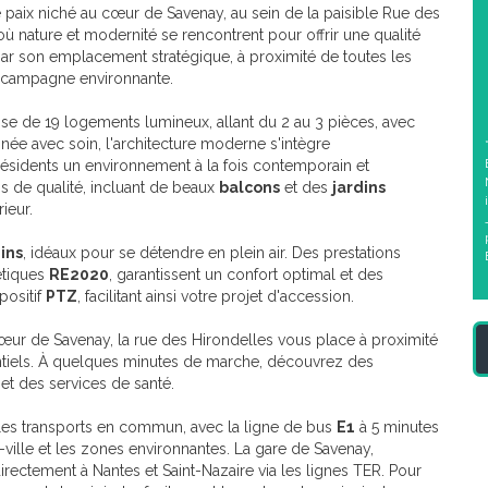
e paix niché au cœur de Savenay, au sein de la paisible Rue des
où nature et modernité se rencontrent pour offrir une qualité
r son emplacement stratégique, à proximité de toutes les
a campagne environnante.
 de 19 logements lumineux, allant du 2 au 3 pièces, avec
inée avec soin, l'architecture moderne s'intègre
ésidents un environnement à la fois contemporain et
s de qualité, incluant de beaux
balcons
et des
jardins
ieur.
ins
, idéaux pour se détendre en plein air. Des prestations
étiques
RE2020
, garantissent un confort optimal et des
positif
PTZ
, facilitant ainsi votre projet d'accession.
cœur de Savenay, la rue des Hirondelles vous place à proximité
tiels. À quelques minutes de marche, découvrez des
et des services de santé.
 les transports en commun, avec la ligne de bus
E1
à 5 minutes
e-ville et les zones environnantes. La gare de Savenay,
rectement à Nantes et Saint-Nazaire via les lignes TER. Pour