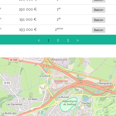
er
²
190 000 €
1
Balcon
er
²
191 000 €
1
Balcon
ème
²
193 000 €
2
Balcon
<
1
2
3
>