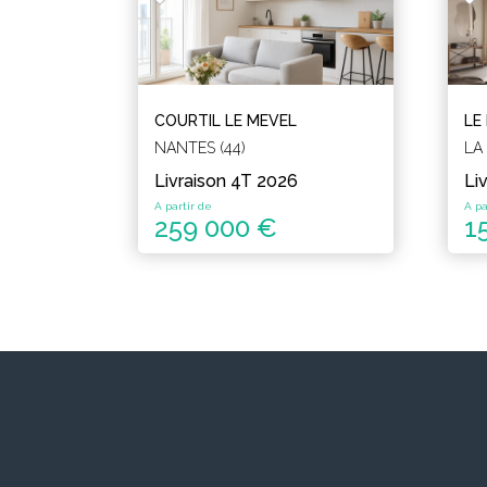
COURTIL LE MEVEL
LE
NANTES (44)
LA
Livraison 4T 2026
Li
A partir de
A pa
259 000 €
1