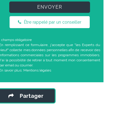
ENVOYER
Être rappelé par un conseiller
* champs obligatoire
En remplissant ce formulaire, j'accepte que "les Experts du
Neuf" collecte mes données personnelles afin de recevoir des
informations commerciales sur les programmes immobiliers.
J'ai la possibilité de retirer à tout moment mon consentement
par email ou courrier.
En savoir plus:
Mentions légales
Partager