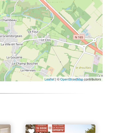
Leaflet
| ©
OpenStreetMap
contributors