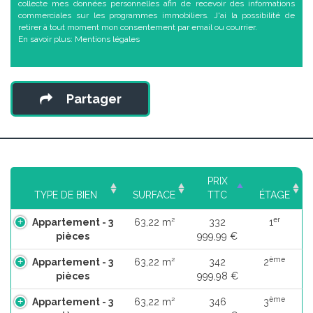
collecte mes données personnelles afin de recevoir des informations
commerciales sur les programmes immobiliers. J'ai la possibilité de
retirer à tout moment mon consentement par email ou courrier.
En savoir plus:
Mentions légales
Partager
PRIX
TYPE DE BIEN
SURFACE
TTC
ÉTAGE
er
Appartement - 3
63,22 m²
332
1
pièces
999,99 €
ème
Appartement - 3
63,22 m²
342
2
pièces
999,98 €
ème
Appartement - 3
63,22 m²
346
3