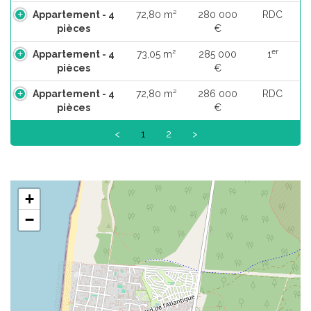
Appartement - 4
72,80 m²
280 000
RDC
pièces
€
er
Appartement - 4
73,05 m²
285 000
1
pièces
€
Appartement - 4
72,80 m²
286 000
RDC
pièces
€
<
1
2
>
+
−