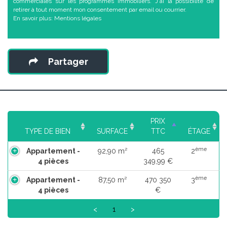
commerciales sur les programmes immobiliers. J'ai la possibilité de
retirer à tout moment mon consentement par email ou courrier.
En savoir plus:
Mentions légales
Partager
PRIX
TYPE DE BIEN
SURFACE
TTC
ÉTAGE
ème
Appartement -
92,90 m²
465
2
4 pièces
349,99 €
ème
Appartement -
87,50 m²
470 350
3
4 pièces
€
<
1
>