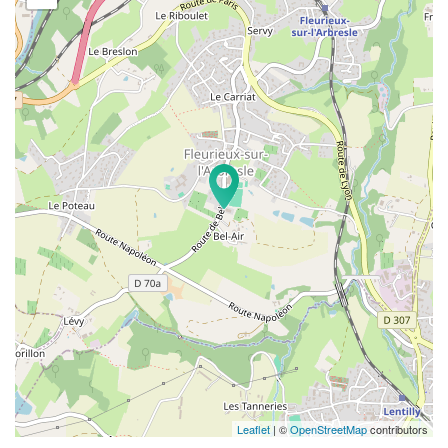
Leaflet
| ©
OpenStreetMap
contributors