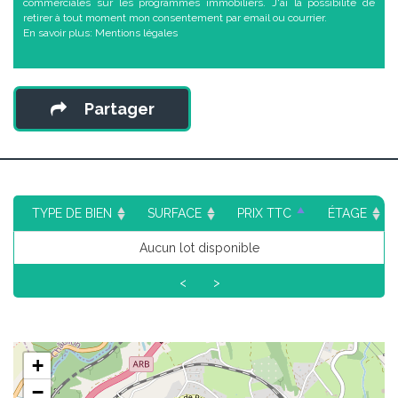
commerciales sur les programmes immobiliers. J'ai la possibilité de
retirer à tout moment mon consentement par email ou courrier.
En savoir plus:
Mentions légales
Partager
TYPE DE BIEN
SURFACE
PRIX TTC
ÉTAGE
Aucun lot disponible
<
>
+
−