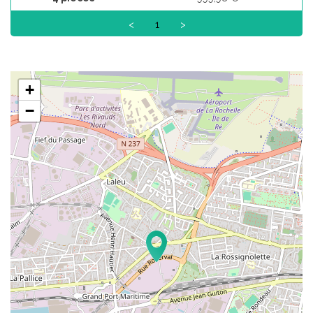
<
1
>
+
−