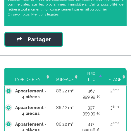
commerciales sur les programmes immobiliers. J'ai la possibilité de
retirer à tout moment mon consentement par email ou courrier.
En savoir plus:
Mentions légales
Partager
PRIX
TYPE DE BIEN
SURFACE
TTC
ÉTAGE
ème
Appartement -
86,22 m²
367
2
4 pièces
999,99 €
ème
Appartement -
86,22 m²
397
3
4 pièces
999,99 €
ème
Appartement -
86,22 m²
417
4
4 pièces
999,98 €