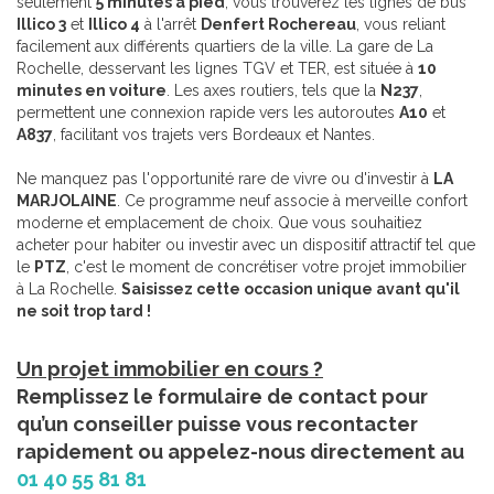
seulement
5 minutes à pied
, vous trouverez les lignes de bus
Illico 3
et
Illico 4
à l'arrêt
Denfert Rochereau
, vous reliant
facilement aux différents quartiers de la ville. La gare de La
Rochelle, desservant les lignes TGV et TER, est située à
10
minutes en voiture
. Les axes routiers, tels que la
N237
,
permettent une connexion rapide vers les autoroutes
A10
et
A837
, facilitant vos trajets vers Bordeaux et Nantes.
Ne manquez pas l'opportunité rare de vivre ou d'investir à
LA
MARJOLAINE
. Ce programme neuf associe à merveille confort
moderne et emplacement de choix. Que vous souhaitiez
acheter pour habiter ou investir avec un dispositif attractif tel que
le
PTZ
, c'est le moment de concrétiser votre projet immobilier
à La Rochelle.
Saisissez cette occasion unique avant qu'il
ne soit trop tard !
Un projet immobilier en cours ?
Remplissez le formulaire de contact pour
qu’un conseiller puisse vous recontacter
rapidement ou appelez-nous directement au
01 40 55 81 81