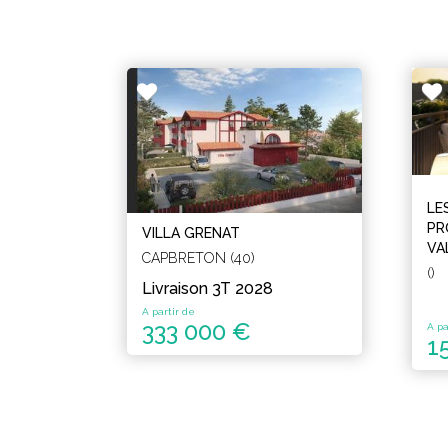
LE
PR
VILLA GRENAT
VA
CAPBRETON (40)
()
Livraison 3T 2028
A partir de
333 000 €
A pa
1