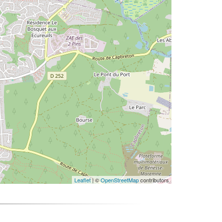
Leaflet
| ©
OpenStreetMap
contributors