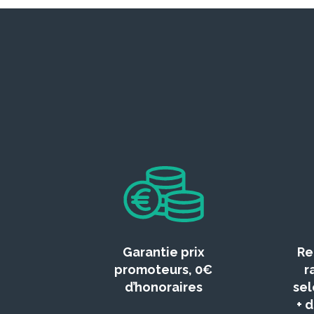
Garantie prix
Re
promoteurs, 0€
r
d’honoraires
sel
+ 