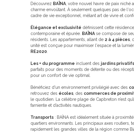
Découvrez
BAÏNA
, votre nouvel havre de paix niché 
charme envoûtant. À seulement quelques pas de l'oc
cadre de vie exceptionnel, mêlant art de vivre et con
Élégance et exclusivité
définissent cette résidence
contemporaine et épurée.
BAÏNA
se compose de se
résidents. Les appartements, allant de
2 à 4 pièces
, 
unité est conçue pour maximiser l'espace et la lumièr
RE2020
.
Les + du programme
incluent des
jardins privatif
parfaits pour des moments de détente ou des réception
pour un confort de vie optimal.
Bénéficiez d'un environnement privilégié avec des
co
retrouvez des
écoles
, des
commerces de proximi
le quotidien. La célèbre plage de Capbreton n’est qu’
farniente et d’activités nautiques.
Transports
: BAÏNA est idéalement située à proximit
quartiers environnants. Les principaux axes routiers, t
rapidement les grandes villes de la région comme Bia