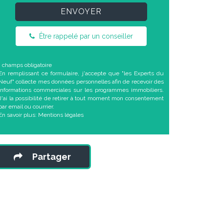
ENVOYER
Être rappelé par un conseiller
* champs obligatoire
En remplissant ce formulaire, j'accepte que "les Experts du
Neuf" collecte mes données personnelles afin de recevoir des
informations commerciales sur les programmes immobiliers.
J'ai la possibilité de retirer à tout moment mon consentement
par email ou courrier.
En savoir plus:
Mentions légales
Partager