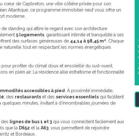
au cœur de Capbreton, une ville côtière prisée pour son
éan Atlantique, ce programme immobilier neuf vous offre un
fort moderne.
 de standing qui attire le regard avec son architecture
ulement
5 logements
, garantissant intimité et tranquillité à ses
offrent des surfaces généreuses de
44,14 à 98,45 m²
. Chaque
e naturelle, tout en respectant les normes énergétiques
s
pour profiter du climat doux et ensoleillé du sud-ouest,
s en plein air. La résidence allie esthétisme et fonctionnalité
mmodités accessibles à pied
. À proximité immédiate,
té
, des
restaurants
et des
services essentiels
qui facilitent
à quelques minutes, invitant à d’innombrables journées de
é des
lignes de bus 1 et 3
qui vous connectent facilement aux
els que la
D652
et la
A63
, vous permettent de rejoindre
rritz et Bordeaux.