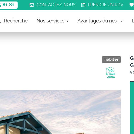
5 81 81
CONTACT
EZ-NOUS
PRENDRE UN
RDV
Recherche
Nos services
Avantages du neuf
G
habiter
G
v
Suiva