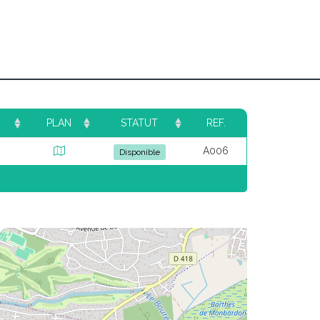
PLAN
STATUT
REF.
A006
Disponible