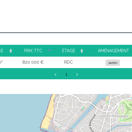
CE
PRIX TTC
ÉTAGE
AMÉNAGEMENT
m²
820 000 €
RDC
Jardin
<
1
>