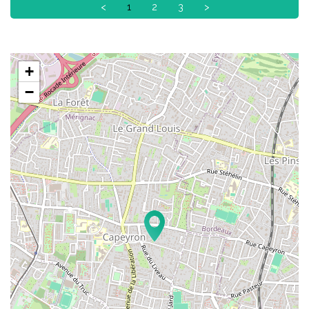
<
1
2
3
>
+
−