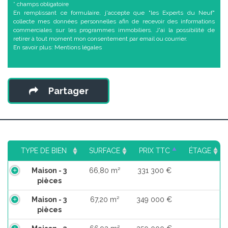
* champs obligatoire
En remplissant ce formulaire, j'accepte que "les Experts du Neuf"
collecte mes données personnelles afin de recevoir des informations
commerciales sur les programmes immobiliers. J'ai la possibilité de
retirer à tout moment mon consentement par email ou courrier.
En savoir plus:
Mentions légales
Partager
TYPE DE BIEN
SURFACE
PRIX TTC
ÉTAGE
Maison - 3
66,80 m²
331 300 €
pièces
Maison - 3
67,20 m²
349 000 €
pièces