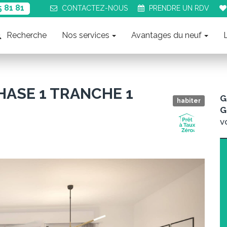
5 81 81
CONTACT
EZ-NOUS
PRENDRE UN
RDV
Recherche
Nos services
Avantages du neuf
HASE 1 TRANCHE 1
G
habiter
G
v