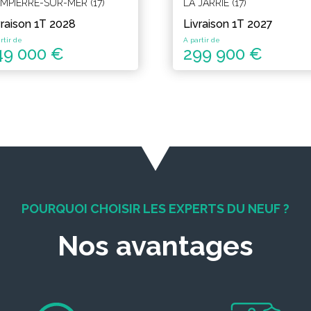
MPIERRE-SUR-MER (17)
LA JARRIE (17)
vraison 1T 2028
Livraison 1T 2027
rtir de
A partir de
49 000 €
299 900 €
POURQUOI CHOISIR LES EXPERTS DU NEUF ?
Nos avantages