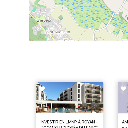
INVESTIR EN LMNP À ROYAN -
AM
ZOOM SUR "L'ORÉE DU PARC"