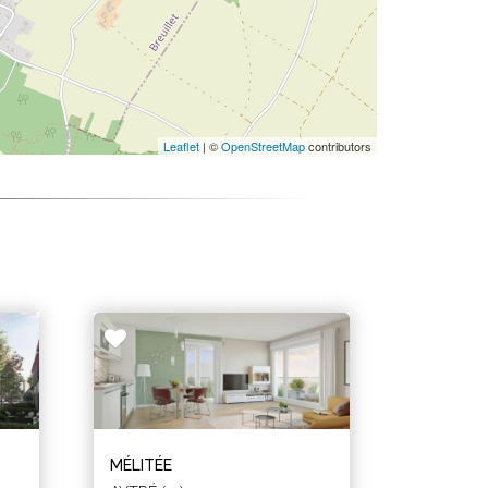
Leaflet
| ©
OpenStreetMap
contributors
MÉLITÉE