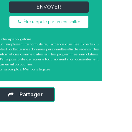
ENVOYER
Être rappelé par un conseiller
* champs obligatoire
En remplissant ce formulaire, j'accepte que "les Experts du
Neuf" collecte mes données personnelles afin de recevoir des
informations commerciales sur les programmes immobiliers.
J'ai la possibilité de retirer à tout moment mon consentement
par email ou courrier.
En savoir plus:
Mentions légales
Partager