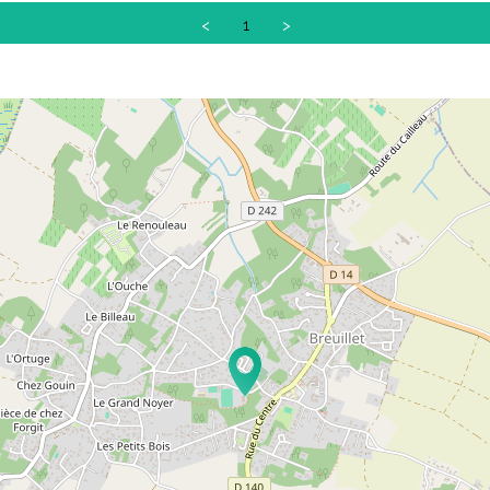
<
1
>