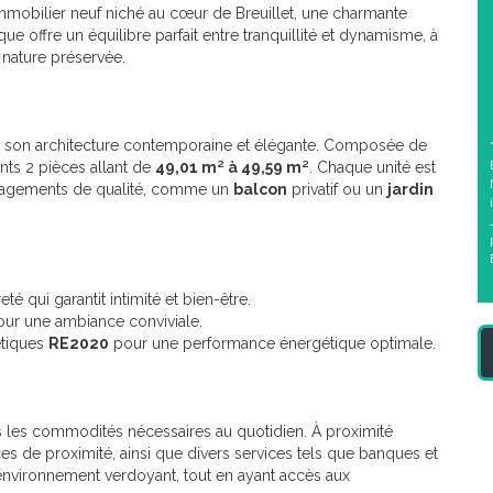
mobilier neuf niché au cœur de Breuillet, une charmante
offre un équilibre parfait entre tranquillité et dynamisme, à
 nature préservée.
r son architecture contemporaine et élégante. Composée de
ts 2 pièces allant de
49,01 m² à 49,59 m²
. Chaque unité est
énagements de qualité, comme un
balcon
privatif ou un
jardin
 qui garantit intimité et bien-être.
our une ambiance conviviale.
étiques
RE2020
pour une performance énergétique optimale.
es les commodités nécessaires au quotidien. À proximité
 de proximité, ainsi que divers services tels que banques et
environnement verdoyant, tout en ayant accès aux