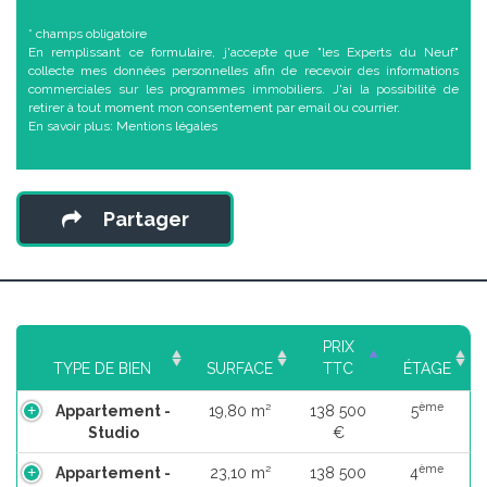
* champs obligatoire
En remplissant ce formulaire, j'accepte que "les Experts du Neuf"
collecte mes données personnelles afin de recevoir des informations
commerciales sur les programmes immobiliers. J'ai la possibilité de
retirer à tout moment mon consentement par email ou courrier.
En savoir plus:
Mentions légales
Partager
PRIX
TYPE DE BIEN
SURFACE
TTC
ÉTAGE
ème
Appartement -
19,80 m²
138 500
5
Studio
€
ème
Appartement -
23,10 m²
138 500
4