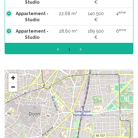
Studio
€
ème
Appartement -
22,68 m²
140 500
4
Studio
€
ème
Appartement -
28,60 m²
169 500
6
Studio
€
<
1
>
+
−