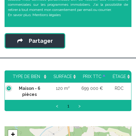
commerciales sur les programmes immobiliers. J'ai la possibilité de
retirer à tout moment mon consentement par email ou courrier.
En savoir plus:
Mentions légales
Partager
TYPE DE BIEN
SURFACE
PRIX TTC
ÉTAGE
Maison - 6
120 m²
699 000 €
RDC
pièces
<
1
>
+