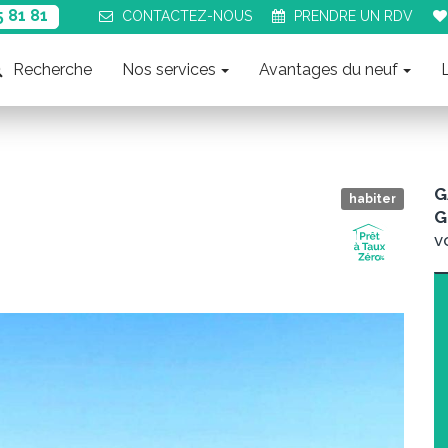
5 81 81
CONTACT
EZ-NOUS
PRENDRE UN
RDV
Recherche
Nos services
Avantages du neuf
G
habiter
G
v
Suiva