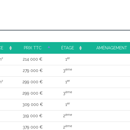
CE
PRIX TTC
ÉTAGE
AMÉNAGEMENT
er
m²
214 000 €
1
ème
279 000 €
3
er
m²
299 000 €
1
ème
299 000 €
3
er
309 000 €
1
ème
319 000 €
2
ème
379 000 €
2