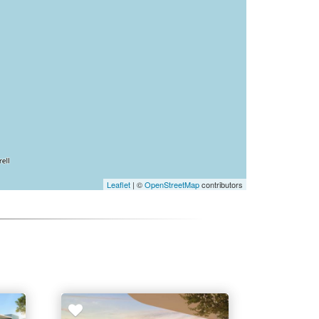
Leaflet
| ©
OpenStreetMap
contributors