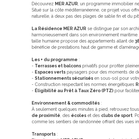
Découvrez
MER AZUR
, un programme immobilier n
Situé sur la côte méditerranéenne, ce projet vous offr
naturelle, à deux pas des plages de sable fin et du pi
La Résidence MER AZUR
se distingue par son arch
harmonieusement dans son environnement maritim
taille humaine propose des appartements allant de
3
bénéficie de prestations haut de gamme et d’aména
Les + du programme
:
-
Terrasses et balcons
privatifs pour profiter plei
-
Espaces verts
paysagers pour des moments de déte
-
Stationnements sécurisés
en sous-sol pour votre 
- Construction respectant les normes énergétiques
R
-
Éligibilité au Prêt à Taux Zéro (PTZ)
pour facilite
Environnement & commodités
:
À seulement quelques minutes à pied, retrouvez tous 
de proximité
, des
écoles
et des
clubs de sport
. P
comme les sentiers de randonnée offrant des vues im
Transports
: