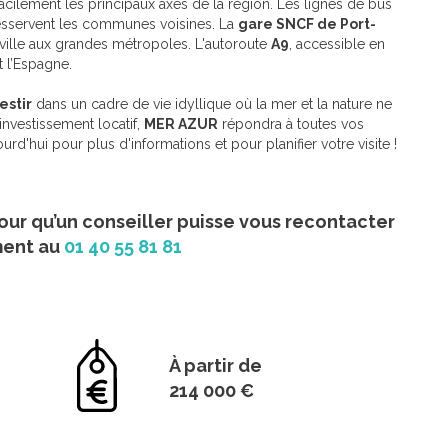
cilement les principaux axes de la région. Les lignes de bus
desservent les communes voisines. La
gare SNCF de Port-
a ville aux grandes métropoles. L'autoroute
A9
, accessible en
 l’Espagne.
estir
dans un cadre de vie idyllique où la mer et la nature ne
investissement locatif,
MER AZUR
répondra à toutes vos
rd'hui pour plus d'informations et pour planifier votre visite !
our qu’un conseiller puisse vous recontacter
ment au
01 40 55 81 81
À partir de
214 000 €