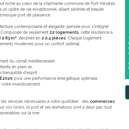
euf niché au cœur de la charmante commune de Port-Vendres.
e un cadre de vie exceptionnel, alliant sérénité et beauté
ttoresque port de plaisance.
itecture contemporaine et élégante, pensée pour s'intégrer
e. Composée de seulement
22 logements
, cette résidence à
8 à 83 m²
, déclinés en
2 à 4 pièces
. Chaque logement
gements modernes pour un confort optimal.
nement du climat méditerranéen.
nte en plein air.
tranquillité d'esprit.
E2020
pour une performance énergétique optimale.
r votre investissement.
les services nécessaires à votre quotidien : des
commerces
our vos loisirs, le port et ses animations sont à deux pas, tout
prenables sur la mer.