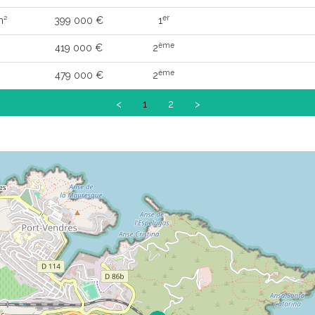
er
m²
399 000 €
1
ème
419 000 €
2
ème
479 000 €
2
<
1
2
>