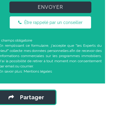
ENVOYER
Être rappelé par un conseiller
* champs obligatoire
En remplissant ce formulaire, j'accepte que "les Experts du
Neuf" collecte mes données personnelles afin de recevoir des
informations commerciales sur les programmes immobiliers.
J'ai la possibilité de retirer à tout moment mon consentement
par email ou courrier.
En savoir plus:
Mentions légales
Partager