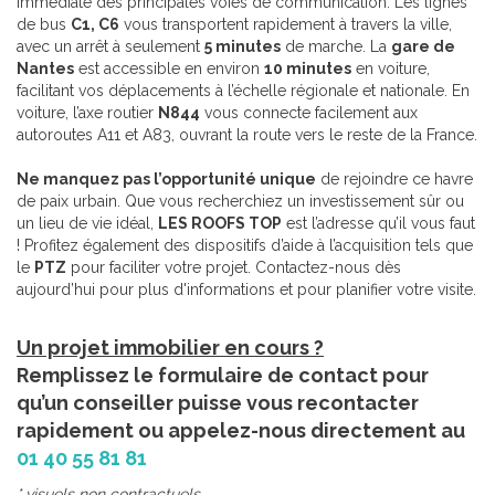
immédiate des principales voies de communication. Les lignes
de bus
C1, C6
vous transportent rapidement à travers la ville,
avec un arrêt à seulement
5 minutes
de marche. La
gare de
Nantes
est accessible en environ
10 minutes
en voiture,
facilitant vos déplacements à l’échelle régionale et nationale. En
voiture, l’axe routier
N844
vous connecte facilement aux
autoroutes A11 et A83, ouvrant la route vers le reste de la France.
Ne manquez pas l’opportunité unique
de rejoindre ce havre
de paix urbain. Que vous recherchiez un investissement sûr ou
un lieu de vie idéal,
LES ROOFS TOP
est l’adresse qu’il vous faut
! Profitez également des dispositifs d’aide à l’acquisition tels que
le
PTZ
pour faciliter votre projet. Contactez-nous dès
aujourd’hui pour plus d'informations et pour planifier votre visite.
Un projet immobilier en cours ?
Remplissez le formulaire de contact pour
qu’un conseiller puisse vous recontacter
rapidement ou appelez-nous directement au
01 40 55 81 81
* visuels non contractuels