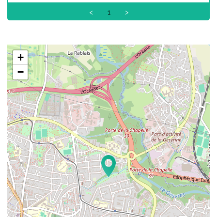
<
1
>
+
−