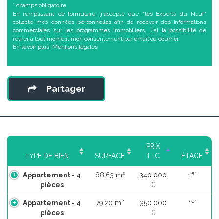
* champs obligatoire
En remplissant ce formulaire, j'accepte que "les Experts du Neuf"
collecte mes données personnelles afin de recevoir des informations
commerciales sur les programmes immobiliers. J'ai la possibilité de
retirer à tout moment mon consentement par email ou courrier.
En savoir plus:
Mentions légales
Partager
PRIX
TYPE DE BIEN
SURFACE
TTC
ÉTAGE
er
Appartement - 4
88,63 m²
340 000
1
pièces
€
er
Appartement - 4
79,20 m²
350 000
1
pièces
€