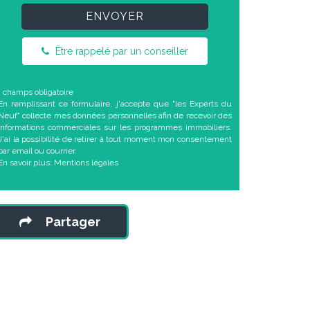
ENVOYER
Être rappelé par un conseiller
* champs obligatoire
En remplissant ce formulaire, j'accepte que "les Experts du
Neuf" collecte mes données personnelles afin de recevoir des
informations commerciales sur les programmes immobiliers.
J'ai la possibilité de retirer à tout moment mon consentement
par email ou courrier.
En savoir plus:
Mentions légales
Partager