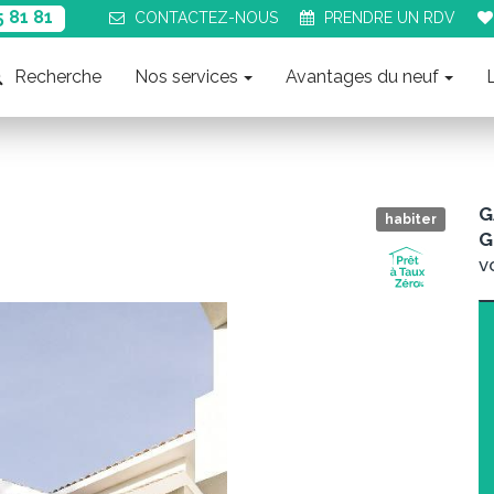
5 81 81
CONTACT
EZ-NOUS
PRENDRE UN
RDV
Recherche
Nos services
Avantages du neuf
G
habiter
G
v
Suiva