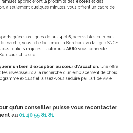
s familles apprécieront la proximité des
écoles
et des
n, à seulement quelques minutes, vous offrent un cadre de
nsports grâce aux lignes de bus
4
et
6
, accessibles en moins
de marche, vous relie facilement à Bordeaux via la ligne SNCF
xes routiers majeurs : l'autoroute
A660
vous connecte
 Bordeaux et le sud.
uérir un bien d'exception au cœur d'Arcachon.
Une offre
t les investisseurs à la recherche d'un emplacement de choix.
ramme exclusif et laissez-vous séduire par l'art de vivre
our qu’un conseiller puisse vous recontacter
ment au
01 40 55 81 81