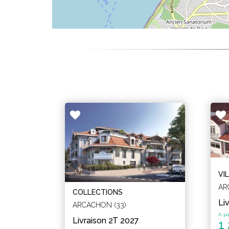
VI
AR
COLLECTIONS
Li
ARCACHON (33)
A pa
Livraison 2T 2027
1