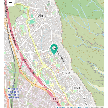
−
Leaflet
| ©
OpenStreetMap
contributors