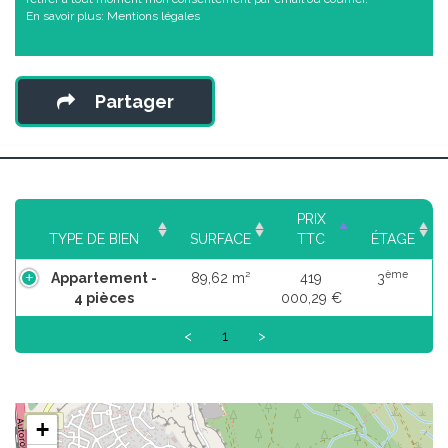
En savoir plus:
Mentions légales
Partager
PRIX
TYPE DE BIEN
SURFACE
TTC
ÉTAGE
ème
Appartement -
89,62 m²
419
3
4 pièces
000,29 €
<
1
>
+