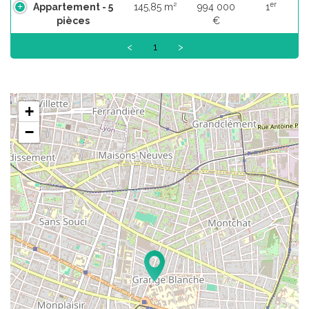
er
Appartement - 5
145,85 m²
994 000
1
pièces
€
<
1
>
+
−