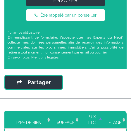
ENVOYER
Être rappelé par un conseiller
* champs obligatoire
En remplissant ce formulaire, j'accepte que "les Experts du Neuf"
collecte mes données personnelles afin de recevoir des informations
commerciales sur les programmes immobiliers. J'ai la possibilité de
retirer à tout moment mon consentement par email ou courrier.
En savoir plus:
Mentions légales
Partager
PRIX
TYPE DE BIEN
SURFACE
TTC
ÉTAGE