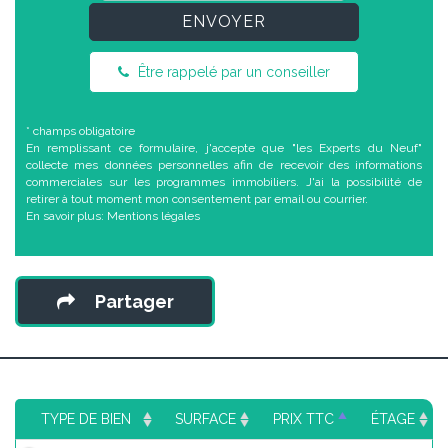
ENVOYER
Être rappelé par un conseiller
* champs obligatoire
En remplissant ce formulaire, j'accepte que "les Experts du Neuf"
collecte mes données personnelles afin de recevoir des informations
commerciales sur les programmes immobiliers. J'ai la possibilité de
retirer à tout moment mon consentement par email ou courrier.
En savoir plus:
Mentions légales
Partager
TYPE DE BIEN
SURFACE
PRIX TTC
ÉTAGE