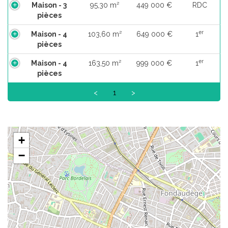
Maison - 3
95,30 m²
449 000 €
RDC
pièces
er
Maison - 4
103,60 m²
649 000 €
1
pièces
er
Maison - 4
163,50 m²
999 000 €
1
pièces
<
1
>
+
−