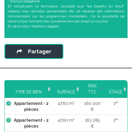
* champs obligatoire
En remplissant ce formulaire, j'accepte que "les Experts du Neuf"
collecte mes données personnelles afin de recevoir des informations
commerciales sur les programmes immobiliers. J'ai la possibilité de
retirer à tout moment mon consentement par email ou courrier.
En savoir plus:
Mentions légales
Partager
PRIX
TYPE DE BIEN
SURFACE
TTC
ÉTAGE
er
Appartement - 2
47,60 m²
160 000
1
pièces
€
er
Appartement - 2
47,60 m²
163 285
1
pièces
€