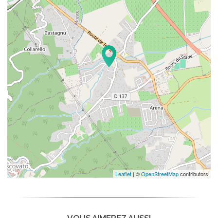
Leaflet
| ©
OpenStreetMap
contributors